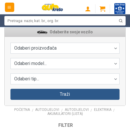
Skip
to
content
Pretraži:
Odaberite svoje vozilo
Odaberi proizvođača
Odaberi model...
Odaberi tip...
Traži
POČETNA
AUTODIJELOVI
AUTODIJELOVI
ELEKTRIKA
/
/
/
/
AKUMULATORI (LISTA)
FILTER