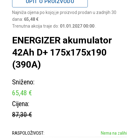
UPIT O PROIZVODU
Najniža cijena po kojoj je proizvod prodan u zadnjih 30
dana:
65,48 €
Trenutna akcija traje do:
01.01.2027 00:00
.
ENERGIZER akumulator
42Ah D+ 175x175x190
(390A)
Sniženo:
65,48 €
Cijena:
87,30 €
RASPOLOŽIVOST:
Nema na zalihi