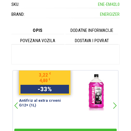
SKU:
ENE-EM42L0
BRAND:
ENERGIZER
OPIS
DODATNE INFORMACIJE
POVEZANA VOZILA
DOSTAVA I POVRAT
€
3,22
€
4,80
-
33
%
Antifriz al extra crveni
An
G12+ (1L)
G