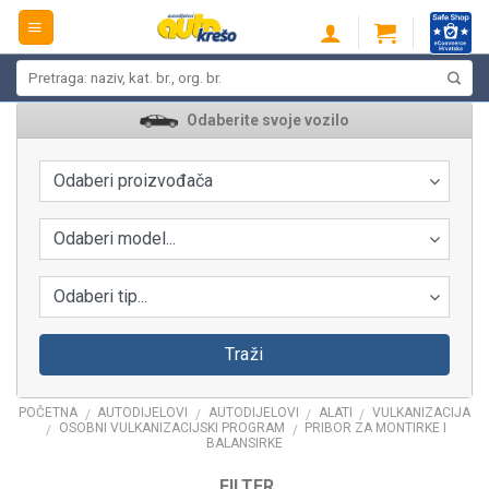
Skip
to
content
Pretraži:
Odaberite svoje vozilo
Odaberi proizvođača
Odaberi model...
Odaberi tip...
Traži
POČETNA
AUTODIJELOVI
AUTODIJELOVI
ALATI
VULKANIZACIJA
/
/
/
/
OSOBNI VULKANIZACIJSKI PROGRAM
PRIBOR ZA MONTIRKE I
/
/
BALANSIRKE
FILTER