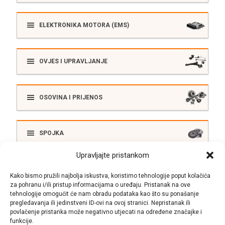
ELEKTRONIKA MOTORA (EMS)
OVJES I UPRAVLJANJE
OSOVINA I PRIJENOS
SPOJKA
Upravljajte pristankom
ELEKTRIKA
Kako bismo pružili najbolja iskustva, koristimo tehnologije poput kolačića
za pohranu i/ili pristup informacijama o uređaju. Pristanak na ove
tehnologije omogućit će nam obradu podataka kao što su ponašanje
pregledavanja ili jedinstveni ID-ovi na ovoj stranici. Nepristanak ili
SUSTAV ISPUŠNIH PLINOVA
povlačenje pristanka može negativno utjecati na određene značajke i
funkcije.