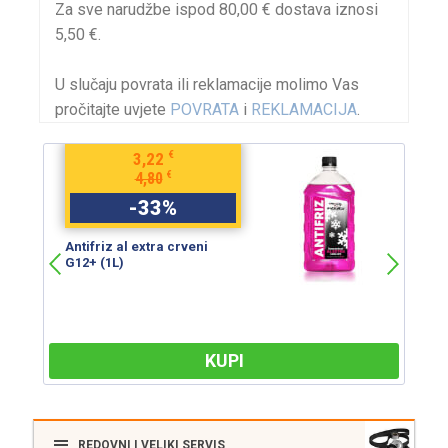
Za sve narudžbe ispod 80,00 € dostava iznosi
5,50 €.
U slučaju povrata ili reklamacije molimo Vas
pročitajte uvjete
POVRATA
i
REKLAMACIJA
.
€
3,22
€
4,80
-
33
%
Antifriz al extra crveni
An
G12+ (1L)
G
KUPI
REDOVNI I VELIKI SERVIS