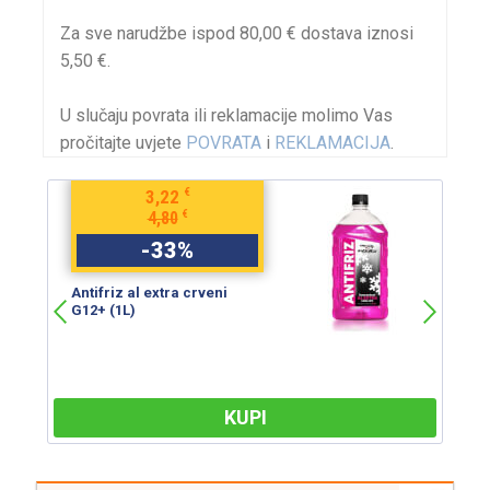
Za sve narudžbe ispod 80,00 € dostava iznosi
5,50 €.
U slučaju povrata ili reklamacije molimo Vas
pročitajte uvjete
POVRATA
i
REKLAMACIJA
.
€
3,22
€
4,80
-
33
%
Antifriz al extra crveni
An
G12+ (1L)
G
KUPI