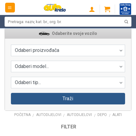
Skip
to
content
Pretraži:
Odaberite svoje vozilo
Odaberi proizvođača
Odaberi model...
Odaberi tip...
Traži
POČETNA
AUTODIJELOVI
AUTODIJELOVI
DEPO
ALATI
/
/
/
/
FILTER