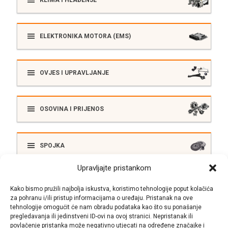
ELEKTRONIKA MOTORA (EMS)
OVJES I UPRAVLJANJE
OSOVINA I PRIJENOS
SPOJKA
Upravljajte pristankom
ELEKTRIKA
Kako bismo pružili najbolja iskustva, koristimo tehnologije poput kolačića
za pohranu i/ili pristup informacijama o uređaju. Pristanak na ove
tehnologije omogućit će nam obradu podataka kao što su ponašanje
pregledavanja ili jedinstveni ID-ovi na ovoj stranici. Nepristanak ili
SUSTAV ISPUŠNIH PLINOVA
povlačenje pristanka može negativno utjecati na određene značajke i