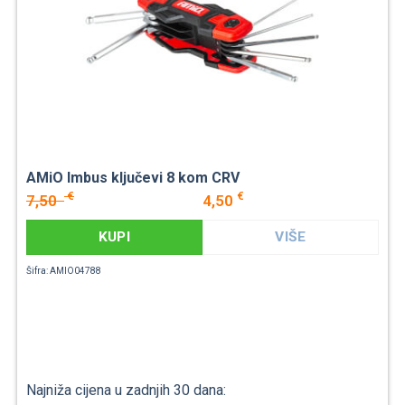
AMiO Imbus ključevi 8 kom CRV
€
€
7,50
4,50
KUPI
VIŠE
Šifra: AMIO04788
Najniža cijena u zadnjih 30 dana: