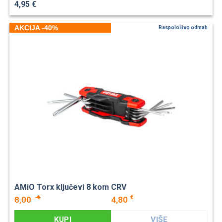
4,95 €
AKCIJA -40%
Raspoloživo odmah
AMiO Torx ključevi 8 kom CRV
€
€
8,00
4,80
KUPI
VIŠE