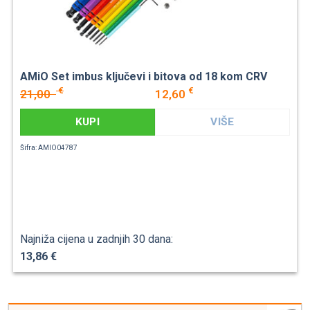
AMiO Set imbus ključevi i bitova od 18 kom CRV
€
€
21,00
12,60
KUPI
VIŠE
Šifra: AMIO04787
Najniža cijena u zadnjih 30 dana:
13,86 €