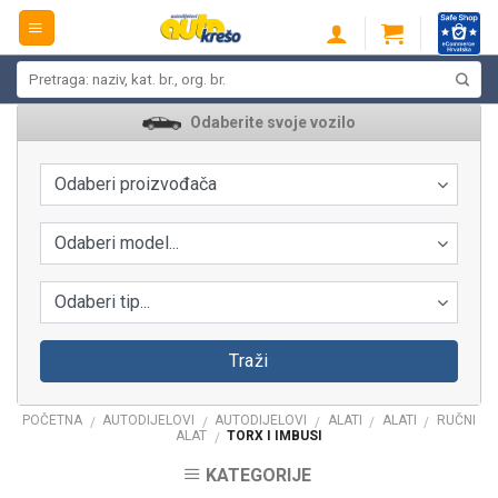
Skip
to
content
Pretraži:
Odaberite svoje vozilo
Odaberi proizvođača
Odaberi model...
Odaberi tip...
Traži
POČETNA
AUTODIJELOVI
AUTODIJELOVI
ALATI
ALATI
RUČNI
/
/
/
/
/
ALAT
TORX I IMBUSI
/
KATEGORIJE