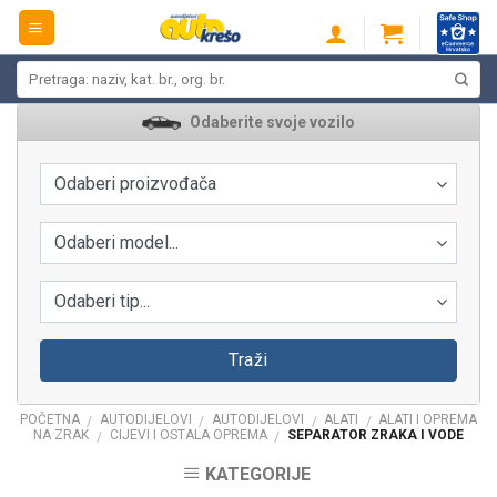
Skip
to
content
Pretraži:
Odaberite svoje vozilo
Odaberi proizvođača
Odaberi model...
Odaberi tip...
Traži
POČETNA
AUTODIJELOVI
AUTODIJELOVI
ALATI
ALATI I OPREMA
/
/
/
/
NA ZRAK
CIJEVI I OSTALA OPREMA
SEPARATOR ZRAKA I VODE
/
/
KATEGORIJE