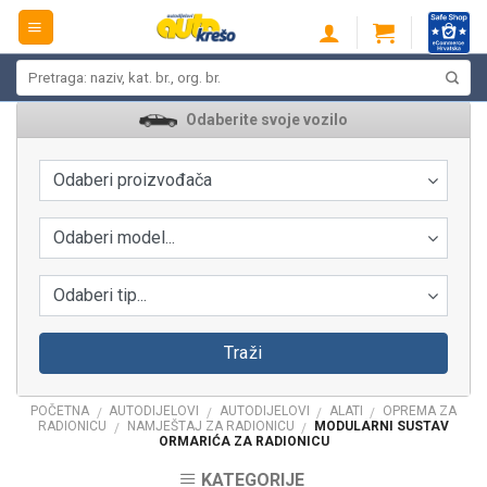
Skip
to
content
Pretraži:
Odaberite svoje vozilo
Odaberi proizvođača
Odaberi model...
Odaberi tip...
Traži
POČETNA
AUTODIJELOVI
AUTODIJELOVI
ALATI
OPREMA ZA
/
/
/
/
RADIONICU
NAMJEŠTAJ ZA RADIONICU
MODULARNI SUSTAV
/
/
ORMARIĆA ZA RADIONICU
KATEGORIJE