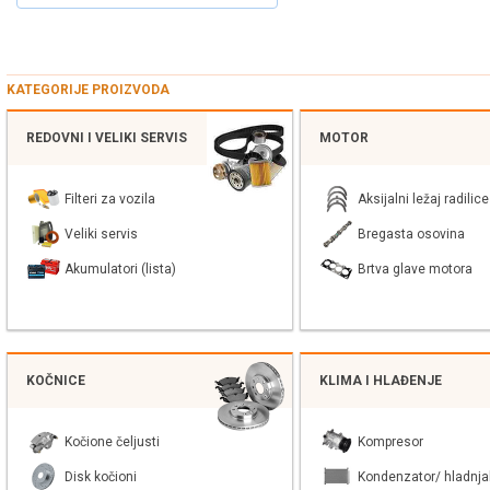
KATEGORIJE PROIZVODA
REDOVNI I VELIKI SERVIS
MOTOR
Filteri za vozila
Aksijalni ležaj radilice
Veliki servis
Bregasta osovina
Akumulatori (lista)
Brtva glave motora
KOČNICE
KLIMA I HLAĐENJE
Kočione čeljusti
Kompresor
Disk kočioni
Kondenzator/ hladnja