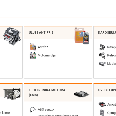
ULJE I ANTIFRIZ
KAROSERI
Antifriz
Rasvj
Motorna ulja
Retrov
Mask
ELEKTRONIKA MOTORA
OVJES I U
(EMS)
Amort
ABS senzor
k klime
Oprug