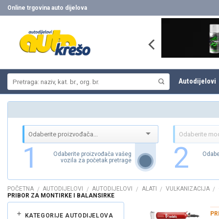
Skip
Online trgovina auto dijelova
to
content
Pretraži:
Autodijelovi
1
2
Odaberite proizvođača vašeg
Odabe
vozila za početak pretrage
POČETNA
AUTODIJELOVI
AUTODIJELOVI
ALATI
VULKANIZACIJA
/
/
/
/
/
PRIBOR ZA MONTIRKE I BALANSIRKE
PR
KATEGORIJE AUTODIJELOVA