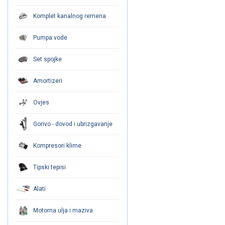
Komplet kanalnog remena
Pumpa vode
Set spojke
Amortizeri
Ovjes
Gorivo - dovod i ubrizgavanje
Kompresori klime
Tipski tepisi
Alati
Motorna ulja i maziva