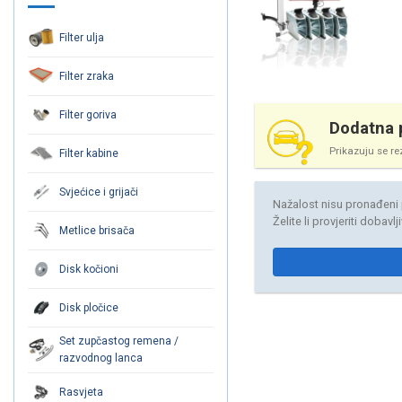
Filter ulja
Filter zraka
Filter goriva
Dodatna p
Prikazuju se re
Filter kabine
Svjećice i grijači
Nažalost nisu pronađeni 
Želite li provjeriti dobavl
Metlice brisača
Disk kočioni
Disk pločice
Set zupčastog remena /
razvodnog lanca
Rasvjeta