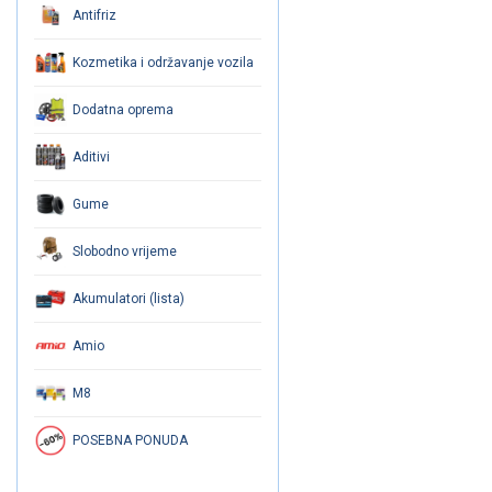
Antifriz
Kozmetika i održavanje vozila
Dodatna oprema
Aditivi
Gume
Slobodno vrijeme
Akumulatori (lista)
Amio
M8
POSEBNA PONUDA