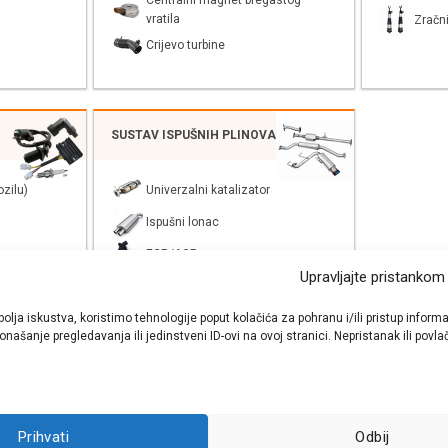
Centralni magnet bregastog
vratila
Zračni
Crijevo turbine
SUSTAV ISPUŠNIH PLINOVA
zilu)
Univerzalni katalizator
Ispušni lonac
EGR/AGR
Upravljajte pristankom
bolja iskustva, koristimo tehnologije poput kolačića za pohranu i/ili pristup inf
našanje pregledavanja ili jedinstveni ID-ovi na ovoj stranici. Nepristanak ili pov
shop autodijelova
- Auto Krešo - preko 200 svjetski poznatih i prizna
Prihvati
Odbij
ezervnih dijelova za sve vrste i tipove osobnih i lakih teretnih vozila.