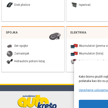
Disk pločice
Isparivač
SPOJKA
ELEKTRIKA
Set spojke
Akumulatori (prema vo
Zamašnjak
Akumulatori (lista)
Hidraulični potisni ležaj
Balast xenon žarulje
Kako bismo pružili naj
podataka kao što su po
Upravljanje uslugama
Online web
proizvođača r