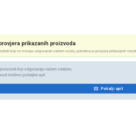
rovjera prikazanih proizvoda
zultati koji ne moraju odgovarati vašem vozilu, potrebna je provjera prikazanih rezul
proizvodi koji odgovaraju vašem odabiru.
jivost molimo pošaljite upit.
Pošalji upit