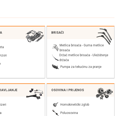
JA
BRISAČI
Metlica brisača - Guma metlice
eta
brisača
Držač metlice brisača - Uležištenje
izori
držača
e
Pumpa za tekućinu za pranje
PRAVLJANJE
OSOVINA I PRIJENOS
izeri
Homokinetički zglob
a
Poluosovina