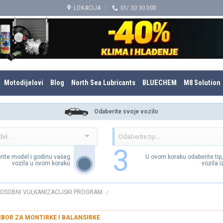
LOKACIJA
01/ 30 30 300
Motodijelovi
Blog
North Sea Lubricants
BLUECHEM
M8 Solution
Odaberite svoje vozilo
3
rite model i godinu vašeg
U ovom koraku odaberite tip
vozila u ovom koraku
vozila 
OSOBNI VULKANIZACIJSKI PROGRAM
/
IBOR ZA MONTIRKE I BALANSIRKE