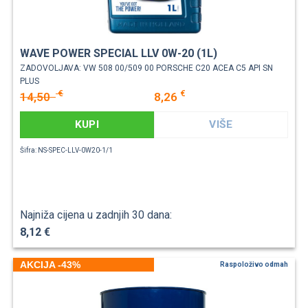
WAVE POWER SPECIAL LLV 0W-20 (1L)
ZADOVOLJAVA: VW 508 00/509 00 PORSCHE C20 ACEA C5 API SN
PLUS
€
€
14,50
8,26
KUPI
VIŠE
Šifra: NS-SPEC-LLV-0W20-1/1
Najniža cijena u zadnjih 30 dana:
8,12 €
AKCIJA -43%
Raspoloživo odmah