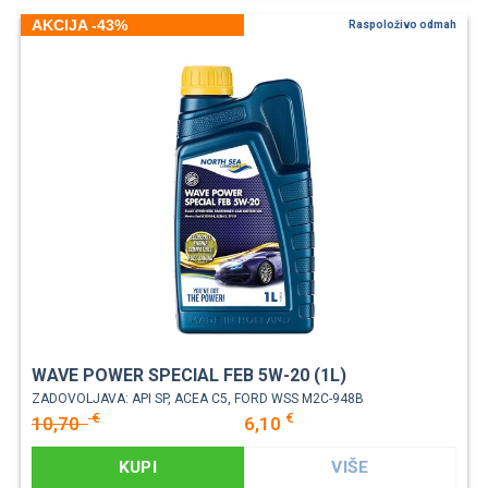
AKCIJA -43%
Raspoloživo odmah
WAVE POWER SPECIAL FEB 5W-20 (1L)
ZADOVOLJAVA: API SP, ACEA C5, FORD WSS M2C-948B
€
€
10,70
6,10
KUPI
VIŠE