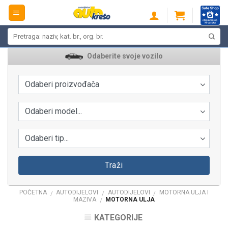
Skip
to
content
Pretraži:
Odaberite svoje vozilo
Odaberi proizvođača
Odaberi model...
Odaberi tip...
Traži
POČETNA
AUTODIJELOVI
AUTODIJELOVI
MOTORNA ULJA I
/
/
/
MAZIVA
MOTORNA ULJA
/
KATEGORIJE