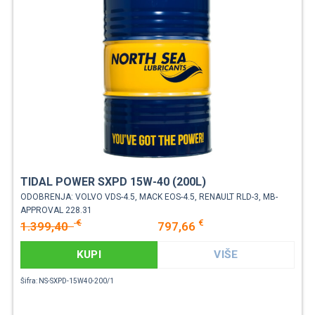
TIDAL POWER SXPD 15W-40 (200L)
ODOBRENJA: VOLVO VDS-4.5, MACK EOS-4.5, RENAULT RLD-3, MB-
APPROVAL 228.31
€
€
1.399,40
797,66
KUPI
VIŠE
Šifra: NS-SXPD-15W40-200/1