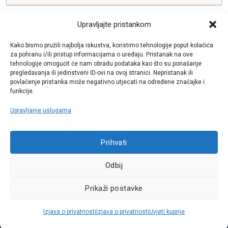
Upravljajte pristankom
ELEKTRIKA
Kako bismo pružili najbolja iskustva, koristimo tehnologije poput kolačića
za pohranu i/ili pristup informacijama o uređaju. Pristanak na ove
tehnologije omogućit će nam obradu podataka kao što su ponašanje
SUSTAV ISPUŠNIH PLINOVA
pregledavanja ili jedinstveni ID-ovi na ovoj stranici. Nepristanak ili
povlačenje pristanka može negativno utjecati na određene značajke i
funkcije.
Upravljanje uslugama
Call centar
+38513030300
Prihvati
Odbij
Pratite nas
Prikaži postavke
Sva prava pridržana © 2021 W.A.O.
Izjava o privatnosti
Izjava o privatnosti
Uvjeti kupnje