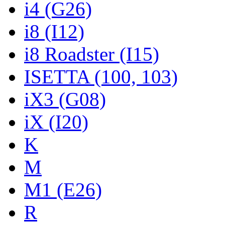
i4 (G26)
i8 (I12)
i8 Roadster (I15)
ISETTA (100, 103)
iX3 (G08)
iX (I20)
K
M
M1 (E26)
R