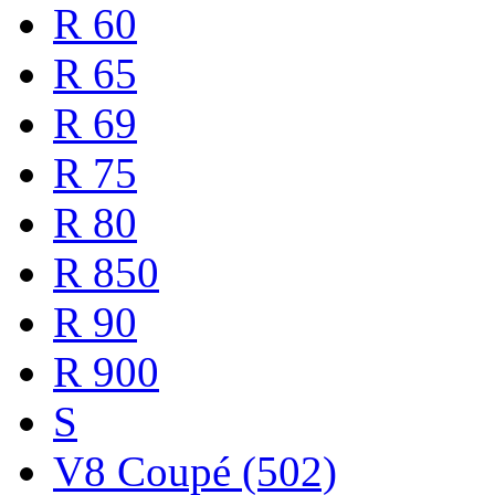
R 60
R 65
R 69
R 75
R 80
R 850
R 90
R 900
S
V8 Coupé (502)