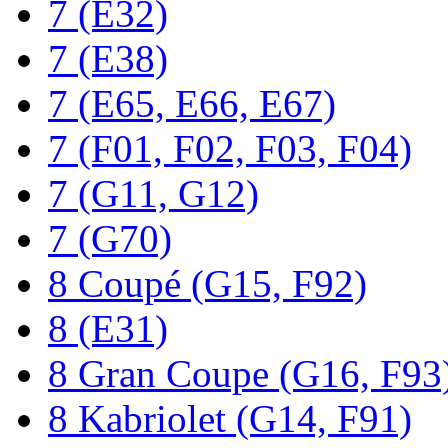
7 (E32)
7 (E38)
7 (E65, E66, E67)
7 (F01, F02, F03, F04)
7 (G11, G12)
7 (G70)
8 Coupé (G15, F92)
8 (E31)
8 Gran Coupe (G16, F93
8 Kabriolet (G14, F91)