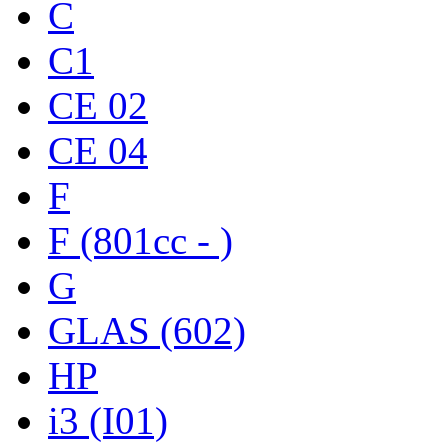
C
C1
CE 02
CE 04
F
F (801cc - )
G
GLAS (602)
HP
i3 (I01)