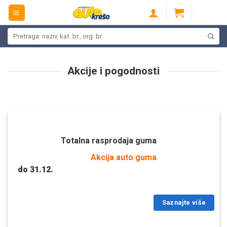
Skip
to
content
Pretraži:
Akcije i pogodnosti
Totalna rasprodaja guma
Akcija auto guma
do 31.12.
Saznajte više