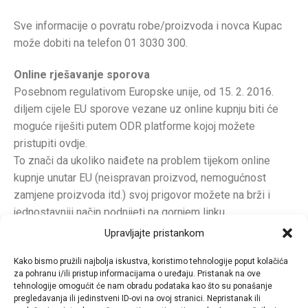
Sve informacije o povratu robe/proizvoda i novca Kupac
može dobiti na telefon 01 3030 300.
Online rješavanje sporova
Posebnom regulativom Europske unije, od 15. 2. 2016.
diljem cijele EU sporove vezane uz online kupnju biti će
moguće riješiti putem ODR platforme kojoj možete
pristupiti ovdje.
To znači da ukoliko naiđete na problem tijekom online
kupnje unutar EU (neispravan proizvod, nemogućnost
zamjene proizvoda itd.) svoj prigovor možete na brži i
jednostavniji način podnijeti na gornjem linku.
Platformu mogu koristiti i potrošači i trgovci, a prigovor je
Upravljajte pristankom
moguće podnijeti na bilo kojem od 23 službena jezika EU.
Kako bismo pružili najbolja iskustva, koristimo tehnologije poput kolačića
za pohranu i/ili pristup informacijama o uređaju. Pristanak na ove
tehnologije omogućit će nam obradu podataka kao što su ponašanje
pregledavanja ili jedinstveni ID-ovi na ovoj stranici. Nepristanak ili