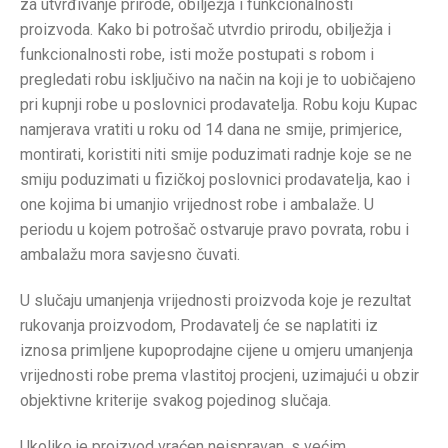
za utvrđivanje prirode, obilježja i funkcionalnosti
proizvoda. Kako bi potrošač utvrdio prirodu, obilježja i
funkcionalnosti robe, isti može postupati s robom i
pregledati robu isključivo na način na koji je to uobičajeno
pri kupnji robe u poslovnici prodavatelja. Robu koju Kupac
namjerava vratiti u roku od 14 dana ne smije, primjerice,
montirati, koristiti niti smije poduzimati radnje koje se ne
smiju poduzimati u fizičkoj poslovnici prodavatelja, kao i
one kojima bi umanjio vrijednost robe i ambalaže. U
periodu u kojem potrošač ostvaruje pravo povrata, robu i
ambalažu mora savjesno čuvati.
U slučaju umanjenja vrijednosti proizvoda koje je rezultat
rukovanja proizvodom, Prodavatelj će se naplatiti iz
iznosa primljene kupoprodajne cijene u omjeru umanjenja
vrijednosti robe prema vlastitoj procjeni, uzimajući u obzir
objektivne kriterije svakog pojedinog slučaja.
Ukoliko je proizvod vraćen neispravan, s većim