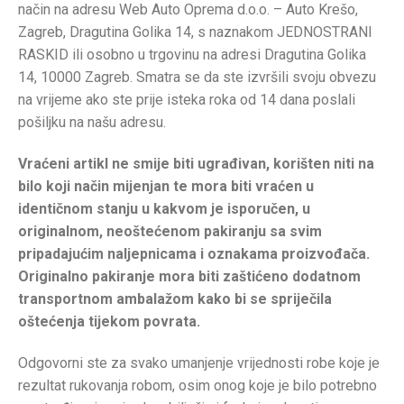
način na adresu Web Auto Oprema d.o.o. – Auto Krešo,
Zagreb, Dragutina Golika 14, s naznakom JEDNOSTRANI
RASKID ili osobno u trgovinu na adresi Dragutina Golika
14, 10000 Zagreb. Smatra se da ste izvršili svoju obvezu
na vrijeme ako ste prije isteka roka od 14 dana poslali
pošiljku na našu adresu.
Vraćeni artikl ne smije biti ugrađivan, korišten niti na
bilo koji način mijenjan te mora biti vraćen u
identičnom stanju u kakvom je isporučen, u
originalnom, neoštećenom pakiranju sa svim
pripadajućim naljepnicama i oznakama proizvođača.
Originalno pakiranje mora biti zaštićeno dodatnom
transportnom ambalažom kako bi se spriječila
oštećenja tijekom povrata.
Odgovorni ste za svako umanjenje vrijednosti robe koje je
rezultat rukovanja robom, osim onog koje je bilo potrebno