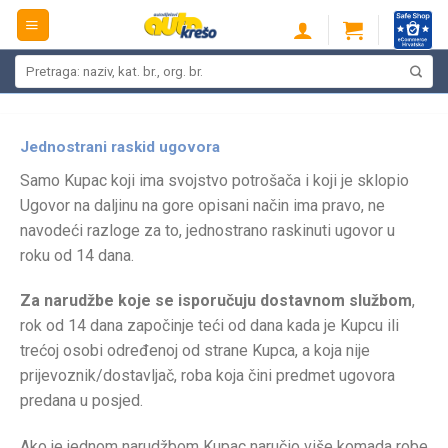
Skip
to
content
Pretraži:
Jednostrani raskid ugovora
Samo Kupac koji ima svojstvo potrošača i koji je sklopio
Ugovor na daljinu na gore opisani način ima pravo, ne
navodeći razloge za to, jednostrano raskinuti ugovor u
roku od 14 dana.
Za narudžbe koje se isporučuju dostavnom službom
,
rok od 14 dana započinje teći od dana kada je Kupcu ili
trećoj osobi određenoj od strane Kupca, a koja nije
prijevoznik/dostavljač, roba koja čini predmet ugovora
predana u posjed.
Ako je jednom narudžbom Kupac naručio više komada robe