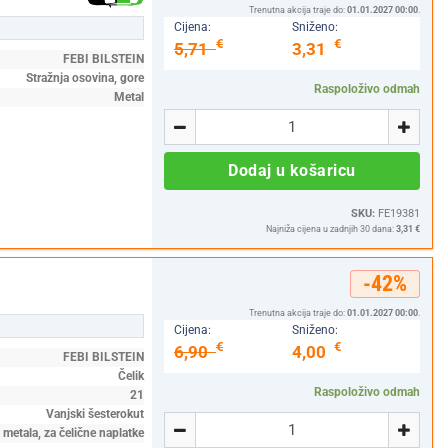
Trenutna akcija traje do:
01.01.2027 00:00
.
Cijena:
Sniženo:
€
€
5,71
3,31
FEBI BILSTEIN
Stražnja osovina, gore
Raspoloživo odmah
Metal
Količina
-
+
Dodaj u košaricu
SKU:
FE19381
Najniža cijena u zadnjih 30 dana:
3,31 €
-42%
Trenutna akcija traje do:
01.01.2027 00:00
.
Cijena:
Sniženo:
€
€
6,90
4,00
FEBI BILSTEIN
Čelik
Raspoloživo odmah
21
Količina
Vanjski šesterokut
-
+
 metala, za čelične naplatke