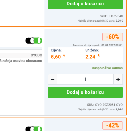
Dodaj u košaricu
SKU:
FEB-27640
Najniža cijena u zadnjih 30 dana:
5,20 €
-60%
Trenutna akcija traje do:
01.01.2027 00:00
.
Cijena:
Sniženo:
€
€
OYODO
5,60
2,24
Stražnja osovina obostrano
Raspoloživo odmah
Količina
-
+
Dodaj u košaricu
SKU:
OYO-70Z2081-OYO
Najniža cijena u zadnjih 30 dana:
2,24 €
-42%