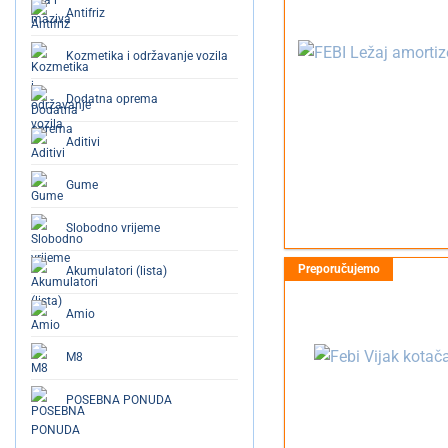
Antifriz
Kozmetika i održavanje vozila
Dodatna oprema
Aditivi
Gume
Slobodno vrijeme
Akumulatori (lista)
Amio
M8
POSEBNA PONUDA