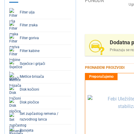
Ugr
Filter ulja
Filter zraka
Filter goriva
Dodatna p
Prikazuju se re
Filter kabine
Svjećice i grijači
PRONAĐENI PROIZVODI
Metlice brisača
Disk kočioni
Disk pločice
Set zupčastog remena /
razvodnog lanca
Rasvjeta