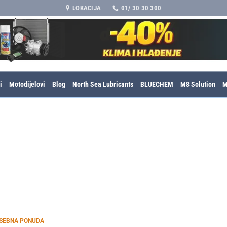
LOKACIJA
01/ 30 30 300
i
Motodijelovi
Blog
North Sea Lubricants
BLUECHEM
M8 Solution
M
SEBNA PONUDA