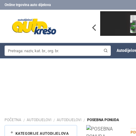
Skip
Online trgovina auto dijelova
to
content
Pretraži:
Autodijelov
POČETNA
AUTODIJELOVI
AUTODIJELOVI
POSEBNA PONUDA
/
/
/
PO
KATEGORIJE AUTODIJELOVA