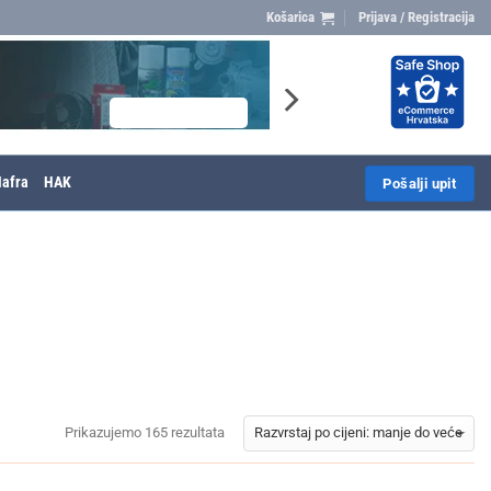
Košarica
Prijava / Registracija
afra
HAK
Pošalji upit
Prikazujemo 165 rezultata