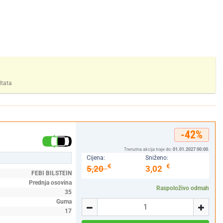
ltata
-42%
Trenutna akcija traje do:
01.01.2027 00:00
.
Cijena:
Sniženo:
€
€
5,20
3,02
FEBI BILSTEIN
Prednja osovina
Raspoloživo odmah
35
Količina
Guma
-
+
17