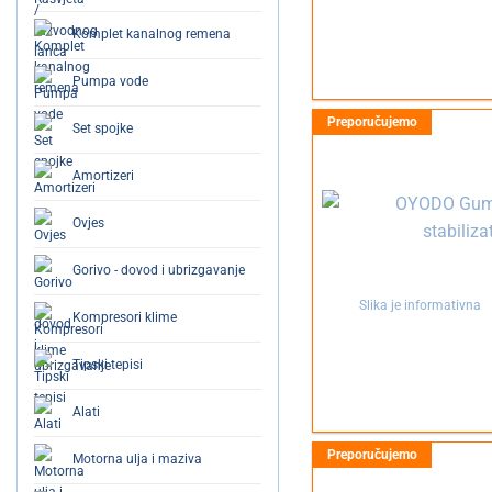
Komplet kanalnog remena
Pumpa vode
Set spojke
Amortizeri
Ovjes
Gorivo - dovod i ubrizgavanje
Slika je informativna
Kompresori klime
Tipski tepisi
Alati
Motorna ulja i maziva