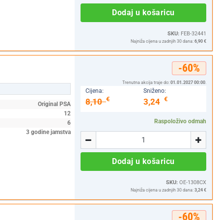
Dodaj u košaricu
SKU:
FEB-32441
Najniža cijena u zadnjih 30 dana:
6,90 €
-60%
Trenutna akcija traje do:
01.01.2027 00:00
.
Cijena:
Sniženo:
€
€
8,10
3,24
Original PSA
12
Raspoloživo odmah
6
Količina
3 godine jamstva
-
+
Dodaj u košaricu
SKU:
OE-1308CX
Najniža cijena u zadnjih 30 dana:
3,24 €
-60%