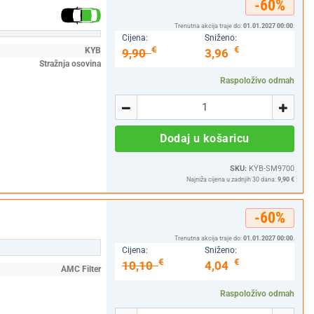
-60%
Trenutna akcija traje do:
01.01.2027 00:00
.
Cijena:
Sniženo:
€
€
KYB
9,90
3,96
Stražnja osovina
Raspoloživo odmah
Količina
-
+
Dodaj u košaricu
SKU:
KYB-SM9700
Najniža cijena u zadnjih 30 dana:
9,90 €
-60%
Trenutna akcija traje do:
01.01.2027 00:00
.
Cijena:
Sniženo:
€
€
10,10
4,04
AMC Filter
Raspoloživo odmah
Količina