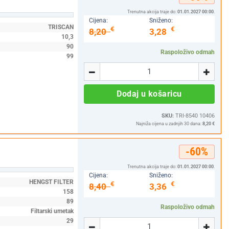
Trenutna akcija traje do:
01.01.2027 00:00
.
Cijena:
Sniženo:
TRISCAN
€
€
8,20
3,28
10,3
90
Raspoloživo odmah
99
Količina
-
+
Dodaj u košaricu
SKU:
TRI-8540 10406
Najniža cijena u zadnjih 30 dana:
8,20 €
-60%
Trenutna akcija traje do:
01.01.2027 00:00
.
Cijena:
Sniženo:
HENGST FILTER
€
€
8,40
3,36
158
89
Raspoloživo odmah
Filtarski umetak
Količina
29
-
+