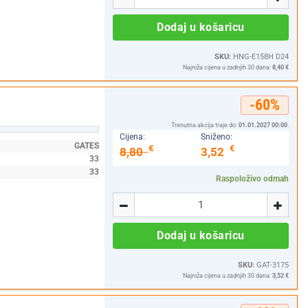
Dodaj u košaricu
SKU:
HNG-E158H D24
Najniža cijena u zadnjih 30 dana:
8,40 €
-60%
Trenutna akcija traje do:
01.01.2027 00:00
.
Cijena:
Sniženo:
GATES
€
€
8,80
3,52
33
33
Raspoloživo odmah
Količina
-
+
Dodaj u košaricu
SKU:
GAT-3175
Najniža cijena u zadnjih 30 dana:
3,52 €