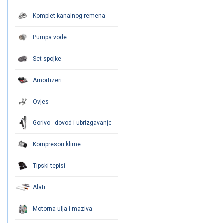
Komplet kanalnog remena
Pumpa vode
Set spojke
Amortizeri
Ovjes
Gorivo - dovod i ubrizgavanje
Kompresori klime
Tipski tepisi
Alati
Motorna ulja i maziva