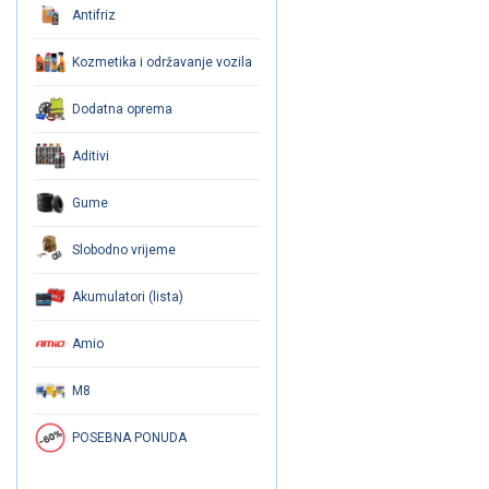
Antifriz
Kozmetika i održavanje vozila
Dodatna oprema
Aditivi
Gume
Slobodno vrijeme
Akumulatori (lista)
Amio
M8
POSEBNA PONUDA