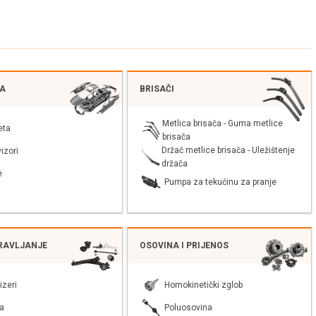
JA
BRISAČI
Metlica brisača - Guma metlice
eta
brisača
Držač metlice brisača - Uležištenje
izori
držača
e
Pumpa za tekućinu za pranje
PRAVLJANJE
OSOVINA I PRIJENOS
izeri
Homokinetički zglob
a
Poluosovina