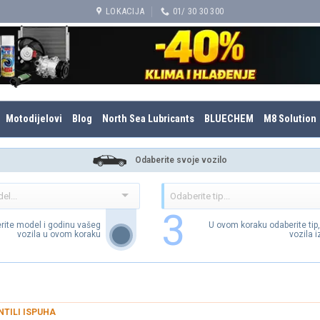
LOKACIJA
01/ 30 30 300
Motodijelovi
Blog
North Sea Lubricants
BLUECHEM
M8 Solution
Odaberite svoje vozilo
3
rite model i godinu vašeg
U ovom koraku odaberite tip
vozila u ovom koraku
vozila 
NTILI ISPUHA