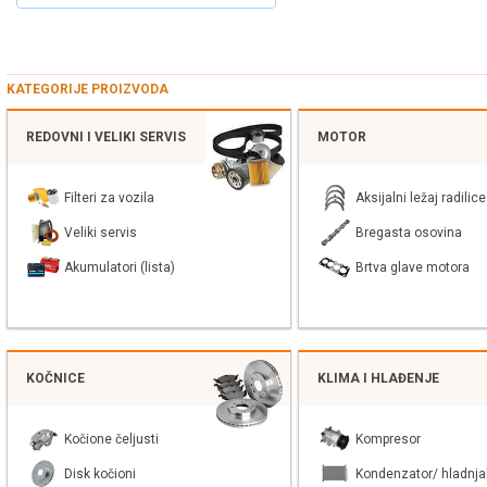
KATEGORIJE PROIZVODA
REDOVNI I VELIKI SERVIS
MOTOR
Filteri za vozila
Aksijalni ležaj radilice
Veliki servis
Bregasta osovina
Akumulatori (lista)
Brtva glave motora
KOČNICE
KLIMA I HLAĐENJE
Kočione čeljusti
Kompresor
Disk kočioni
Kondenzator/ hladnja