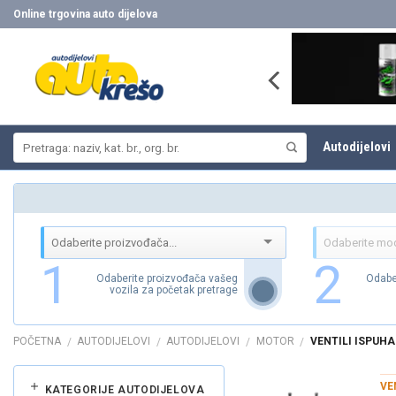
Skip
Online trgovina auto dijelova
to
content
Pretraži:
Autodijelovi
1
2
Odaberite proizvođača vašeg
Odabe
vozila za početak pretrage
POČETNA
AUTODIJELOVI
AUTODIJELOVI
MOTOR
VENTILI ISPUHA
/
/
/
/
VE
KATEGORIJE AUTODIJELOVA