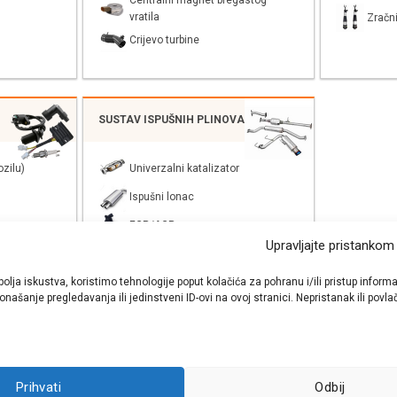
Centralni magnet bregastog
vratila
Zračni
Crijevo turbine
SUSTAV ISPUŠNIH PLINOVA
zilu)
Univerzalni katalizator
Ispušni lonac
EGR/AGR
Upravljajte pristankom
bolja iskustva, koristimo tehnologije poput kolačića za pohranu i/ili pristup inf
našanje pregledavanja ili jedinstveni ID-ovi na ovoj stranici. Nepristanak ili pov
shop autodijelova
- Auto Krešo - preko 200 svjetski poznatih i prizna
Prihvati
Odbij
ezervnih dijelova za sve vrste i tipove osobnih i lakih teretnih vozila.