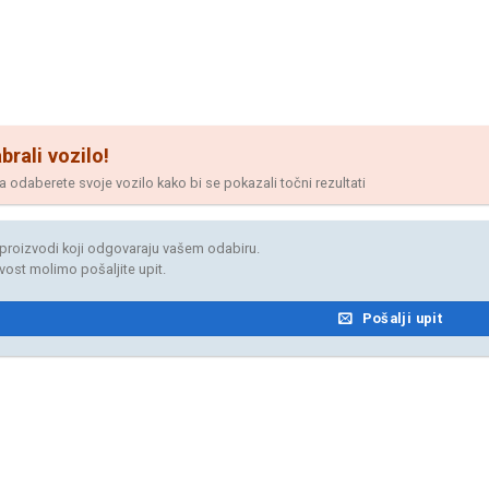
brali vozilo!
odaberete svoje vozilo kako bi se pokazali točni rezultati
proizvodi koji odgovaraju vašem odabiru.
jivost molimo pošaljite upit.
Pošalji upit