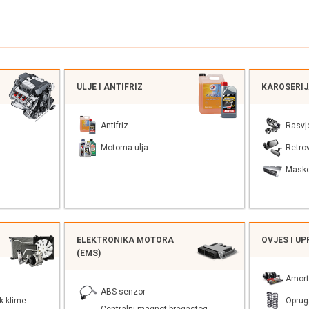
ULJE I ANTIFRIZ
KAROSERI
Antifriz
Rasvj
Motorna ulja
Retrov
Mask
ELEKTRONIKA MOTORA
OVJES I U
(EMS)
Amort
ABS senzor
k klime
Oprug