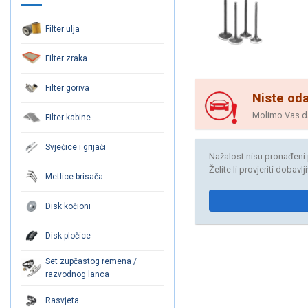
Filter ulja
Filter zraka
Filter goriva
Niste oda
Molimo Vas da 
Filter kabine
Svjećice i grijači
Nažalost nisu pronađeni 
Želite li provjeriti dobavl
Metlice brisača
Disk kočioni
Disk pločice
Set zupčastog remena /
razvodnog lanca
Rasvjeta