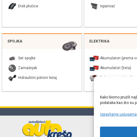
Disk pločice
Isparivač
SPOJKA
ELEKTRIKA
Set spojke
Akumulatori (prema vo
Zamašnjak
Akumulatori (lista)
Hidraulični potisni ležaj
Balast xenon žarulje
Kako bismo pružili naj
podataka kao što su po
Upravljanje uslugama
Online web
proizvođača r