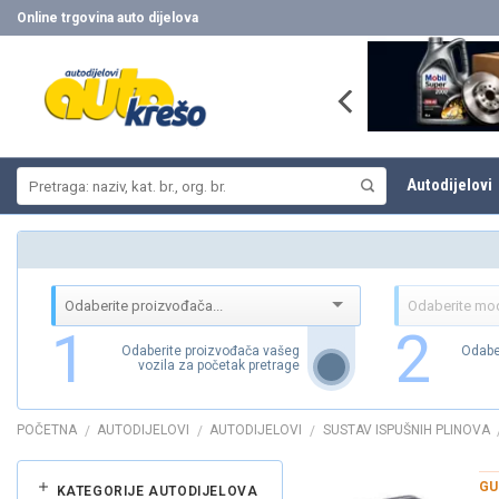
Skip
Online trgovina auto dijelova
to
content
Pretraži:
Autodijelovi
1
2
Odaberite proizvođača vašeg
Odabe
vozila za početak pretrage
POČETNA
AUTODIJELOVI
AUTODIJELOVI
SUSTAV ISPUŠNIH PLINOVA
/
/
/
GU
KATEGORIJE AUTODIJELOVA