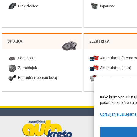
Disk pločice
Isparivač
SPOJKA
ELEKTRIKA
Set spojke
Akumulatori (prema vo
Zamašnjak
Akumulatori (lista)
Hidraulični potisni ležaj
Balast xenon žarulje
Kako bismo pružili naj
podataka kao što su po
Upravljanje uslugama
Online web
proizvođača r