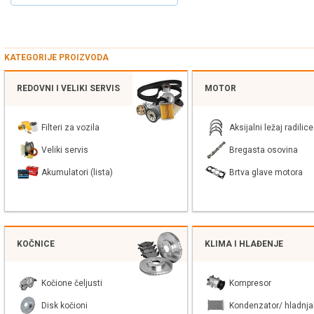
KATEGORIJE PROIZVODA
REDOVNI I VELIKI SERVIS
MOTOR
Filteri za vozila
Aksijalni ležaj radilice
Veliki servis
Bregasta osovina
Akumulatori (lista)
Brtva glave motora
KOČNICE
KLIMA I HLAĐENJE
Kočione čeljusti
Kompresor
Disk kočioni
Kondenzator/ hladnja