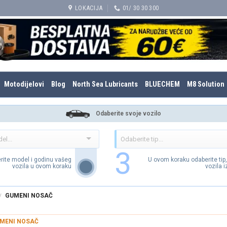
LOKACIJA
01/ 30 30 300
Motodijelovi
Blog
North Sea Lubricants
BLUECHEM
M8 Solution
Odaberite svoje vozilo
3
rite model i godinu vašeg
U ovom koraku odaberite tip
vozila u ovom koraku
vozila 
GUMENI NOSAČ
/
MENI NOSAČ