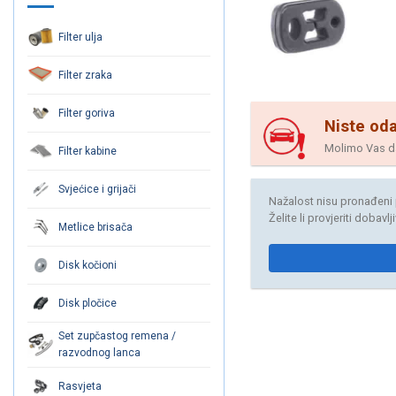
Filter ulja
Filter zraka
Filter goriva
Niste oda
Molimo Vas da 
Filter kabine
Svjećice i grijači
Nažalost nisu pronađeni 
Želite li provjeriti dobavl
Metlice brisača
Disk kočioni
Disk pločice
Set zupčastog remena /
razvodnog lanca
Rasvjeta