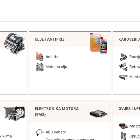
ULJE I ANTIFRIZ
KAROSERI
Antifriz
Rasvj
Motorna ulja
Retrov
Mask
ELEKTRONIKA MOTORA
OVJES I U
(EMS)
Amort
ABS senzor
k klime
Oprug