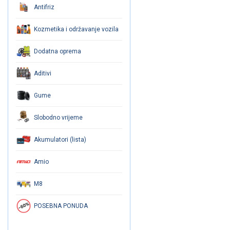
Antifriz
Kozmetika i održavanje vozila
Dodatna oprema
Aditivi
Gume
Slobodno vrijeme
Akumulatori (lista)
Amio
M8
POSEBNA PONUDA