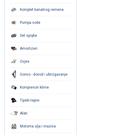
Komplet kanalnog remena
Pumpa vode
Set spojke
Amortizeri
Ovjes
Gorivo - dovod i ubrizgavanje
Kompresori klime
Tipski tepisi
Alati
Motorna ulja i maziva