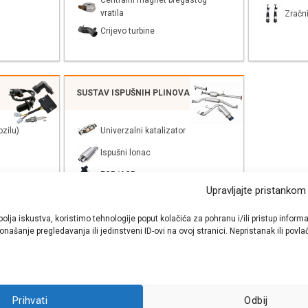
Centralni magnet bregastog
vratila
Zračni
Crijevo turbine
SUSTAV ISPUŠNIH PLINOVA
zilu)
Univerzalni katalizator
Ispušni lonac
EGR/AGR
Upravljajte pristankom
bolja iskustva, koristimo tehnologije poput kolačića za pohranu i/ili pristup inf
našanje pregledavanja ili jedinstveni ID-ovi na ovoj stranici. Nepristanak ili pov
shop autodijelova
- Auto Krešo - preko 200 svjetski poznatih i prizna
Prihvati
Odbij
ezervnih dijelova za sve vrste i tipove osobnih i lakih teretnih vozila.