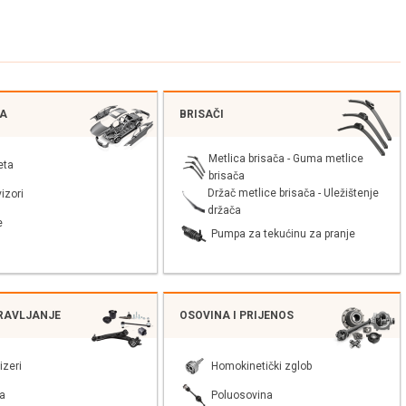
JA
BRISAČI
Metlica brisača - Guma metlice
eta
brisača
Držač metlice brisača - Uležištenje
izori
držača
e
Pumpa za tekućinu za pranje
PRAVLJANJE
OSOVINA I PRIJENOS
izeri
Homokinetički zglob
a
Poluosovina