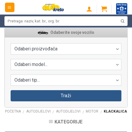
Skip
to
content
Pretraži:
Odaberite svoje vozilo
Odaberi proizvođača
Odaberi model...
Odaberi tip...
Traži
POČETNA
AUTODIJELOVI
AUTODIJELOVI
MOTOR
KLACKALICA
/
/
/
/
KATEGORIJE