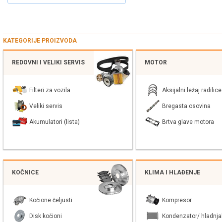
KATEGORIJE PROIZVODA
REDOVNI I VELIKI SERVIS
MOTOR
Filteri za vozila
Aksijalni ležaj radilice
Veliki servis
Bregasta osovina
Akumulatori (lista)
Brtva glave motora
KOČNICE
KLIMA I HLAĐENJE
Kočione čeljusti
Kompresor
Disk kočioni
Kondenzator/ hladnja