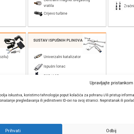
Centralni magnet bregastog
vratila
Zračni
Crijevo turbine
SUSTAV ISPUŠNIH PLINOVA
zilu)
Univerzalni katalizator
Ispušni lonac
EGR/AGR
Upravljajte pristankom
bolja iskustva, koristimo tehnologije poput kolačića za pohranu i/ili pristup inf
našanje pregledavanja ili jedinstveni ID-ovi na ovoj stranici. Nepristanak ili pov
shop autodijelova
- Auto Krešo - preko 200 svjetski poznatih i prizna
Prihvati
Odbij
ezervnih dijelova za sve vrste i tipove osobnih i lakih teretnih vozila.