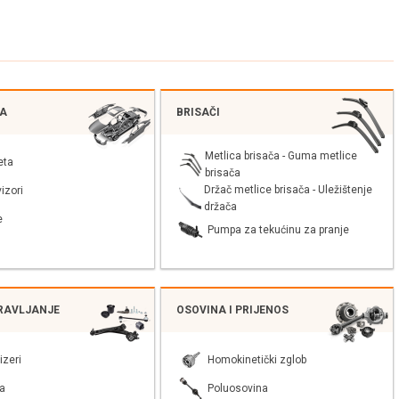
JA
BRISAČI
Metlica brisača - Guma metlice
eta
brisača
Držač metlice brisača - Uležištenje
izori
držača
e
Pumpa za tekućinu za pranje
PRAVLJANJE
OSOVINA I PRIJENOS
izeri
Homokinetički zglob
a
Poluosovina