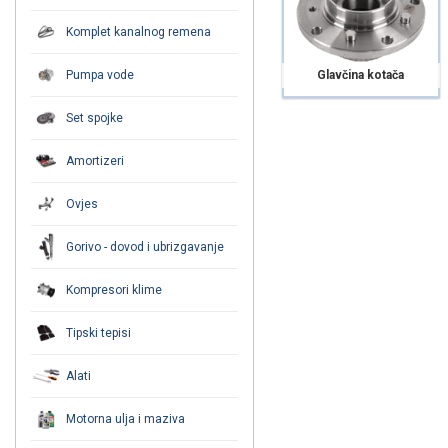
Komplet kanalnog remena
Pumpa vode
Glavčina kotača
Set spojke
Amortizeri
Ovjes
Gorivo - dovod i ubrizgavanje
Kompresori klime
Tipski tepisi
Alati
Motorna ulja i maziva