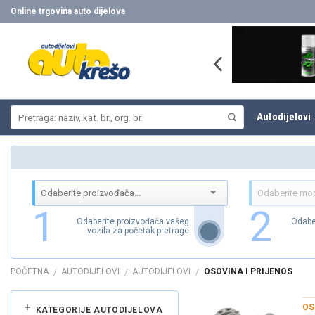
Skip
Online trgovina auto dijelova
to
content
Pretraži:
Autodijelovi
1
2
Odaberite proizvođača vašeg
Odabe
vozila za početak pretrage
POČETNA
AUTODIJELOVI
AUTODIJELOVI
OSOVINA I PRIJENOS
/
/
/
OS
KATEGORIJE AUTODIJELOVA