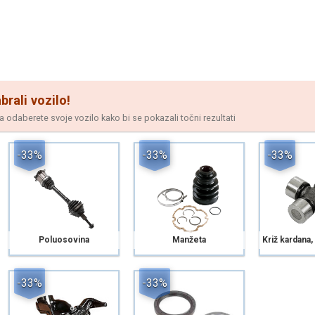
brali vozilo!
odaberete svoje vozilo kako bi se pokazali točni rezultati
-33%
-33%
-33%
Poluosovina
Manžeta
Križ kardana,
-33%
-33%