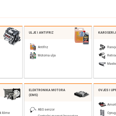
ULJE I ANTIFRIZ
KAROSERI
Antifriz
Rasvj
Motorna ulja
Retrov
Mask
ELEKTRONIKA MOTORA
OVJES I U
(EMS)
Amort
ABS senzor
k klime
Oprug