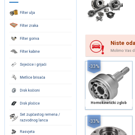
Filter ulja
Filter zraka
Filter goriva
Niste oda
Molimo Vas da 
Filter kabine
Svjećice i grijači
-33%
Metlice brisača
Disk kočioni
Homokinetički zglob
Disk pločice
Set zupčastog remena /
razvodnog lanca
-33%
Rasvjeta