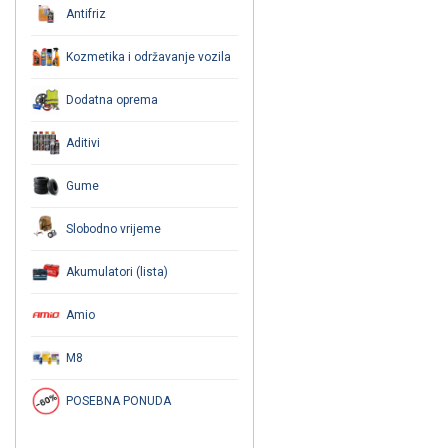
Antifriz
Kozmetika i održavanje vozila
Dodatna oprema
Aditivi
Gume
Slobodno vrijeme
Akumulatori (lista)
Amio
M8
POSEBNA PONUDA