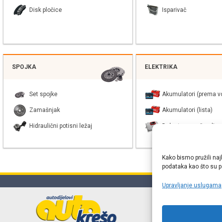
Disk pločice
Isparivač
SPOJKA
ELEKTRIKA
Set spojke
Akumulatori (prema vo
Zamašnjak
Akumulatori (lista)
Hidraulični potisni ležaj
Balast xenon žarulje
Kako bismo pružili naj
podataka kao što su po
Upravljanje uslugama
Online web
proizvođača r