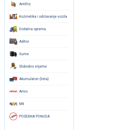
Antifriz
Kozmetika i održavanje vozila
Dodatna oprema
Aditivi
Gume
Slobodno vrijeme
Akumulatori (lista)
Amio
M8
POSEBNA PONUDA