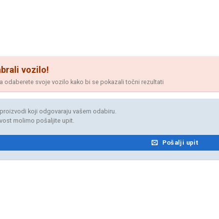
brali vozilo!
odaberete svoje vozilo kako bi se pokazali točni rezultati
proizvodi koji odgovaraju vašem odabiru.
jivost molimo pošaljite upit.
Pošalji upit