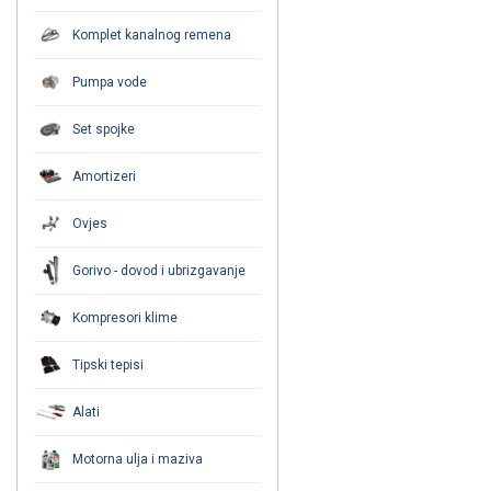
Komplet kanalnog remena
Pumpa vode
Set spojke
Amortizeri
Ovjes
Gorivo - dovod i ubrizgavanje
Kompresori klime
Tipski tepisi
Alati
Motorna ulja i maziva