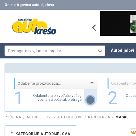
Skip
Online trgovina auto dijelova
to
content
Pretraži:
Autodijelovi
1
2
Odaberite proizvođača vašeg
Odabe
vozila za početak pretrage
POČETNA
AUTODIJELOVI
AUTODIJELOVI
KAROSERIJA
MASKE
/
/
/
/
MA
KATEGORIJE AUTODIJELOVA