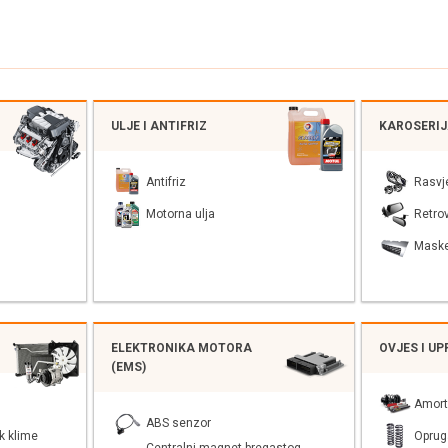
ULJE I ANTIFRIZ
KAROSERI
Antifriz
Rasvj
Motorna ulja
Retrov
Mask
ELEKTRONIKA MOTORA
OVJES I U
(EMS)
Amort
ABS senzor
k klime
Oprug