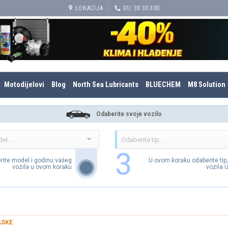
LOKACIJA
01/ 30 30 300
Motodijelovi
Blog
North Sea Lubricants
BLUECHEM
M8 Solution
Odaberite svoje vozilo
3
rite model i godinu vašeg
U ovom koraku odaberite tip
vozila u ovom koraku
vozila 
SKE