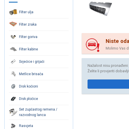
Filter ulja
Filter zraka
Filter goriva
Niste oda
Molimo Vas da 
Filter kabine
Svjećice i grijači
Nažalost nisu pronađeni 
Želite li provjeriti dobavl
Metlice brisača
Disk kočioni
Disk pločice
Set zupčastog remena /
razvodnog lanca
Rasvjeta