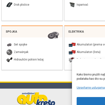
Disk pločice
Isparivač
SPOJKA
ELEKTRIKA
Set spojke
Akumulatori (prema vo
Zamašnjak
Akumulatori (lista)
Hidraulični potisni ležaj
Balast xenon žarulje
Kako bismo pružili naj
podataka kao što su po
Upravljanje uslugama
Online web
proizvođača r