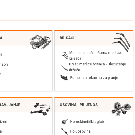
JA
BRISAČI
Metlica brisača - Guma metlice
eta
brisača
Držač metlice brisača - Uležištenje
izori
držača
e
Pumpa za tekućinu za pranje
PRAVLJANJE
OSOVINA I PRIJENOS
izeri
Homokinetički zglob
a
Poluosovina