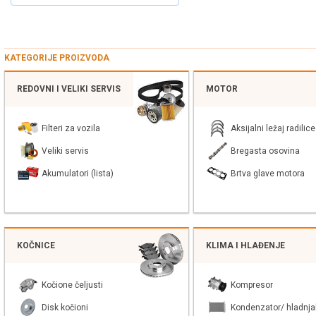
KATEGORIJE PROIZVODA
REDOVNI I VELIKI SERVIS
MOTOR
Filteri za vozila
Aksijalni ležaj radilice
Veliki servis
Bregasta osovina
Akumulatori (lista)
Brtva glave motora
KOČNICE
KLIMA I HLAĐENJE
Kočione čeljusti
Kompresor
Disk kočioni
Kondenzator/ hladnja