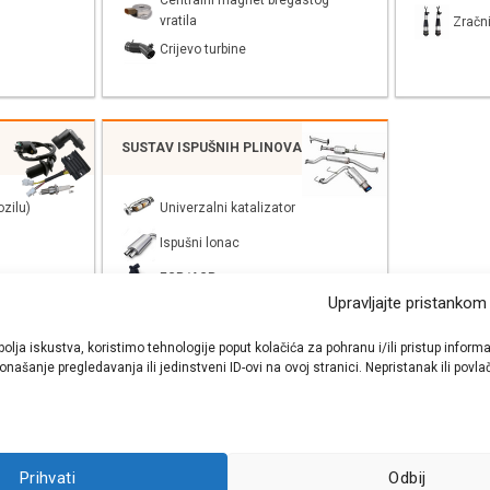
Centralni magnet bregastog
vratila
Zračni
Crijevo turbine
SUSTAV ISPUŠNIH PLINOVA
zilu)
Univerzalni katalizator
Ispušni lonac
EGR/AGR
Upravljajte pristankom
bolja iskustva, koristimo tehnologije poput kolačića za pohranu i/ili pristup inf
našanje pregledavanja ili jedinstveni ID-ovi na ovoj stranici. Nepristanak ili pov
shop autodijelova
- Auto Krešo - preko 200 svjetski poznatih i prizna
Prihvati
Odbij
ezervnih dijelova za sve vrste i tipove osobnih i lakih teretnih vozila.