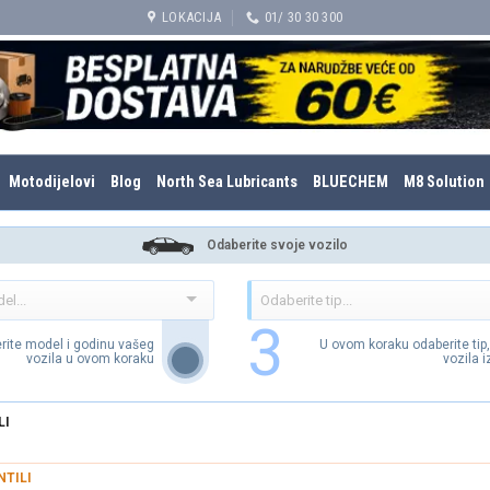
LOKACIJA
01/ 30 30 300
Motodijelovi
Blog
North Sea Lubricants
BLUECHEM
M8 Solution
Odaberite svoje vozilo
3
rite model i godinu vašeg
U ovom koraku odaberite tip
vozila u ovom koraku
vozila 
LI
NTILI