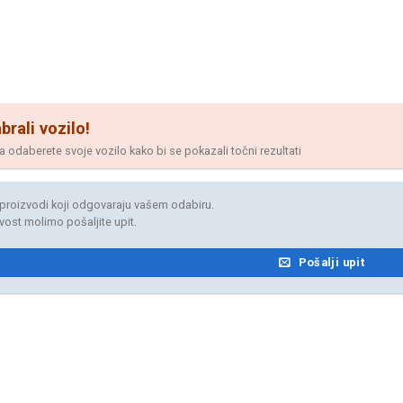
brali vozilo!
odaberete svoje vozilo kako bi se pokazali točni rezultati
proizvodi koji odgovaraju vašem odabiru.
jivost molimo pošaljite upit.
Pošalji upit