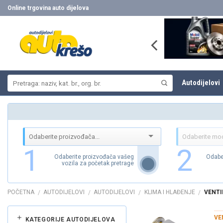
Skip
Online trgovina auto dijelova
to
content
Pretraži:
Autodijelovi
1
2
Odaberite proizvođača vašeg
Odabe
vozila za početak pretrage
POČETNA
AUTODIJELOVI
AUTODIJELOVI
KLIMA I HLAĐENJE
VENTI
/
/
/
/
VE
KATEGORIJE AUTODIJELOVA