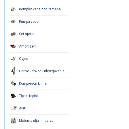
Komplet kanalnog remena
Pumpa vode
Set spojke
Amortizeri
Ovjes
Gorivo - dovod i ubrizgavanje
Kompresori klime
Tipski tepisi
Alati
Motorna ulja i maziva