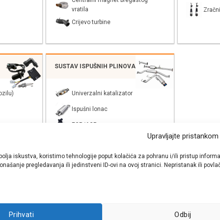
Centralni magnet bregastog
vratila
Zračni
Crijevo turbine
SUSTAV ISPUŠNIH PLINOVA
zilu)
Univerzalni katalizator
Ispušni lonac
EGR/AGR
Upravljajte pristankom
bolja iskustva, koristimo tehnologije poput kolačića za pohranu i/ili pristup inf
našanje pregledavanja ili jedinstveni ID-ovi na ovoj stranici. Nepristanak ili pov
shop autodijelova
- Auto Krešo - preko 200 svjetski poznatih i prizna
Prihvati
Odbij
ezervnih dijelova za sve vrste i tipove osobnih i lakih teretnih vozila.