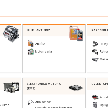
ULJE I ANTIFRIZ
KAROSERI
Antifriz
Rasvj
Motorna ulja
Retrov
Mask
ELEKTRONIKA MOTORA
OVJES I U
(EMS)
Amort
ABS senzor
k klime
Oprug