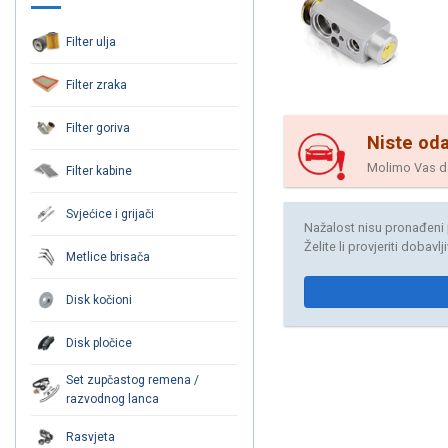
Filter ulja
Filter zraka
Filter goriva
Niste oda
Molimo Vas da 
Filter kabine
Svjećice i grijači
Nažalost nisu pronađeni 
Želite li provjeriti dobavl
Metlice brisača
Disk kočioni
Disk pločice
Set zupčastog remena /
razvodnog lanca
Rasvjeta