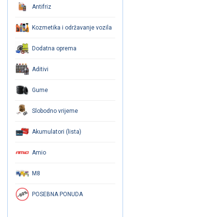
Antifriz
Kozmetika i održavanje vozila
Dodatna oprema
Aditivi
Gume
Slobodno vrijeme
Akumulatori (lista)
Amio
M8
POSEBNA PONUDA