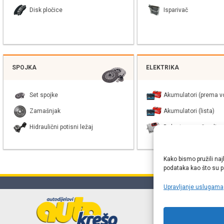
Disk pločice
Isparivač
SPOJKA
ELEKTRIKA
Set spojke
Akumulatori (prema vo
Zamašnjak
Akumulatori (lista)
Hidraulični potisni ležaj
Balast xenon žarulje
Kako bismo pružili naj
podataka kao što su po
Upravljanje uslugama
Online web
proizvođača r