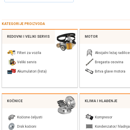
KATEGORIJE PROIZVODA
REDOVNI I VELIKI SERVIS
MOTOR
Filteri za vozila
Aksijalni ležaj radilice
Veliki servis
Bregasta osovina
Akumulatori (lista)
Brtva glave motora
KOČNICE
KLIMA I HLAĐENJE
Kočione čeljusti
Kompresor
Disk kočioni
Kondenzator/ hladnja