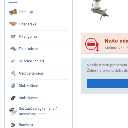
Filter ulja
Filter zraka
Filter goriva
Niste oda
Molimo Vas da 
Filter kabine
Svjećice i grijači
Nažalost nisu pronađeni 
Želite li provjeriti dobavl
Metlice brisača
Disk kočioni
Disk pločice
Set zupčastog remena /
razvodnog lanca
Rasvjeta