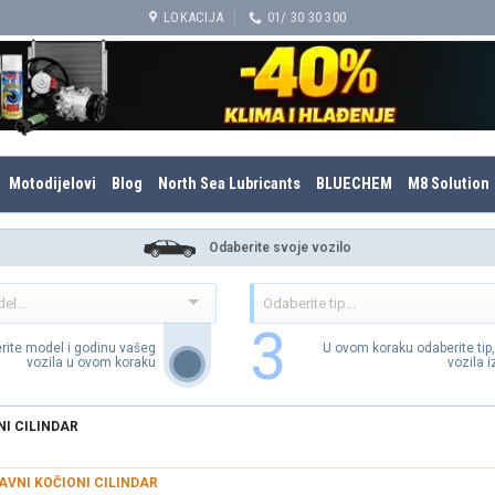
LOKACIJA
01/ 30 30 300
Motodijelovi
Blog
North Sea Lubricants
BLUECHEM
M8 Solution
Odaberite svoje vozilo
3
rite model i godinu vašeg
U ovom koraku odaberite tip
vozila u ovom koraku
vozila 
I CILINDAR
AVNI KOČIONI CILINDAR