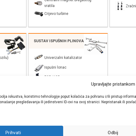
Centralni magnet bregastog
vratila
Zračni
Crijevo turbine
SUSTAV ISPUŠNIH PLINOVA
zilu)
Univerzalni katalizator
Ispušni lonac
EGR/AGR
Upravljajte pristankom
bolja iskustva, koristimo tehnologije poput kolačića za pohranu i/ili pristup inf
našanje pregledavanja ili jedinstveni ID-ovi na ovoj stranici. Nepristanak ili pov
shop autodijelova
- Auto Krešo - preko 200 svjetski poznatih i prizna
Prihvati
Odbij
ezervnih dijelova za sve vrste i tipove osobnih i lakih teretnih vozila.