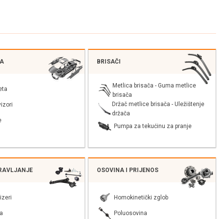
JA
BRISAČI
Metlica brisača - Guma metlice
eta
brisača
Držač metlice brisača - Uležištenje
izori
držača
e
Pumpa za tekućinu za pranje
PRAVLJANJE
OSOVINA I PRIJENOS
izeri
Homokinetički zglob
a
Poluosovina