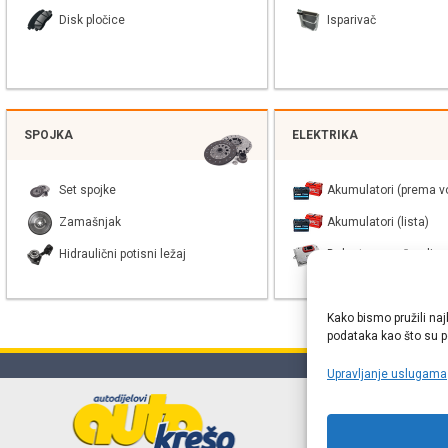
Disk pločice
Isparivač
SPOJKA
ELEKTRIKA
Set spojke
Akumulatori (prema vo
Zamašnjak
Akumulatori (lista)
Hidraulični potisni ležaj
Balast xenon žarulje
Kako bismo pružili naj
podataka kao što su po
Upravljanje uslugama
Online web
proizvođača r