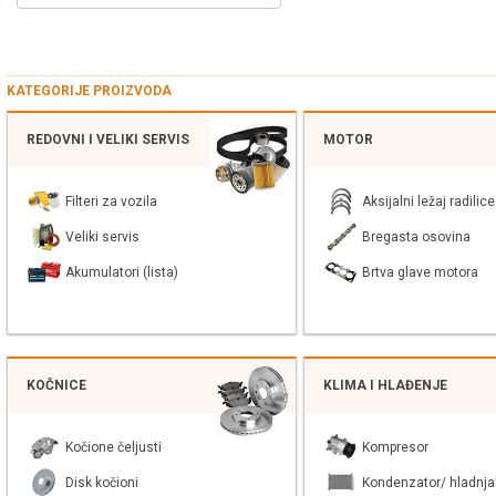
KATEGORIJE PROIZVODA
REDOVNI I VELIKI SERVIS
MOTOR
Filteri za vozila
Aksijalni ležaj radilice
Veliki servis
Bregasta osovina
Akumulatori (lista)
Brtva glave motora
KOČNICE
KLIMA I HLAĐENJE
Kočione čeljusti
Kompresor
Disk kočioni
Kondenzator/ hladnja