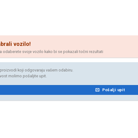
brali vozilo!
odaberete svoje vozilo kako bi se pokazali točni rezultati
proizvodi koji odgovaraju vašem odabiru.
jivost molimo pošaljite upit.
Pošalji upit