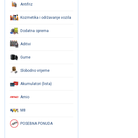
Antifriz
Kozmetika i održavanje vozila
Dodatna oprema
Aditivi
Gume
Slobodno vrijeme
Akumulatori (lista)
Amio
M8
POSEBNA PONUDA