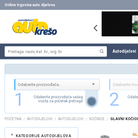
Skip
Online trgovina auto dijelova
to
content
Pretraži:
Autodijelovi
1
2
Odaberite proizvođača vašeg
Odabe
vozila za početak pretrage
POČETNA
AUTODIJELOVI
AUTODIJELOVI
KOČNICE
GLAVNI KOČION
/
/
/
/
GL
KATEGORIJE AUTODIJELOVA