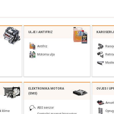
ULJE I ANTIFRIZ
KAROSERI
Antifriz
Rasvj
Motorna ulja
Retrov
Mask
ELEKTRONIKA MOTORA
OVJES I U
(EMS)
Amort
ABS senzor
k klime
Oprug