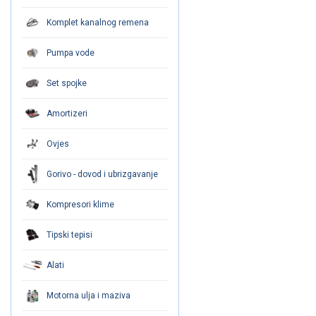
Komplet kanalnog remena
Pumpa vode
Set spojke
Amortizeri
Ovjes
Gorivo - dovod i ubrizgavanje
Kompresori klime
Tipski tepisi
Alati
Motorna ulja i maziva