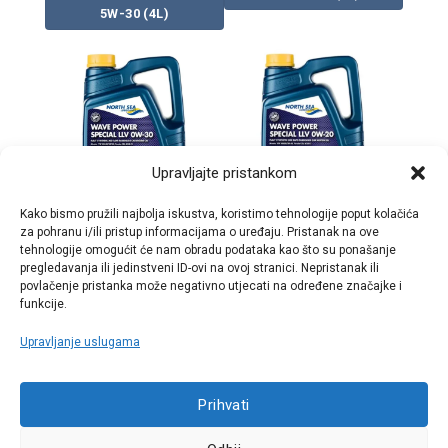
5W-30 (4L)
Upravljajte pristankom
Kako bismo pružili najbolja iskustva, koristimo tehnologije poput kolačića
za pohranu i/ili pristup informacijama o uređaju. Pristanak na ove
WAVE POWER SPECIAL
WAVE POWER SPECIAL
tehnologije omogućit će nam obradu podataka kao što su ponašanje
LLV 0W-30 (4L)
LLV 0W-20 (4L)
pregledavanja ili jedinstveni ID-ovi na ovoj stranici. Nepristanak ili
povlačenje pristanka može negativno utjecati na određene značajke i
funkcije.
Upravljanje uslugama
Call centar
Prihvati
+38513030300