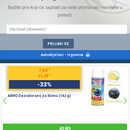
Budite prvi koji će saznati za naše promocije i novitete u
ponudi.
Autodijelovi - trgovina
€
7,84
€
11,70
-
33
%
ABRO Dezodorans za klimu (142 g)
KUPI