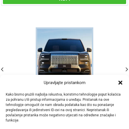
Upravljajte pristankom
Kako bismo pružili najbolja iskustva, koristimo tehnologije poput kolačića
za pohranu i/ili pristup informacijama o uređaju. Pristanak na ove
Zeekr ima svoj novi najluksuzniji SUV – 9X
tehnologije omogućit će nam obradu podataka kao što su ponašanje
pregledavanja ili jedinstveni ID-ovi na ovoj stranici. Nepristanak ili
Zeekr je predstavio svoj prvi ulazak u segment luksuznih SUV-ova
povlačenje pristanka može negativno utjecati na određene značajke i
s ​​dugoočekivanim lansiranjem modela 9X, [...]
funkcije.