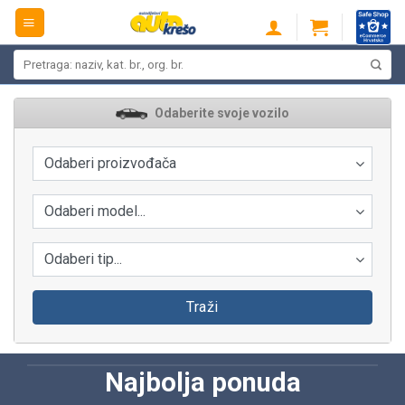
Skip
to
content
Pretraži:
Odaberite svoje vozilo
Odaberi proizvođača
Odaberi model...
Odaberi tip...
Traži
Najbolja ponuda