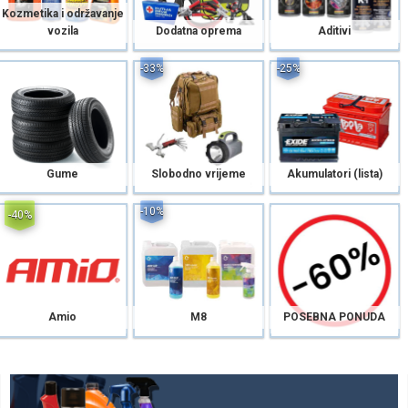
Kozmetika i održavanje
vozila
Dodatna oprema
Aditivi
-33%
-25%
Gume
Slobodno vrijeme
Akumulatori (lista)
-10%
-40%
Amio
M8
POSEBNA PONUDA