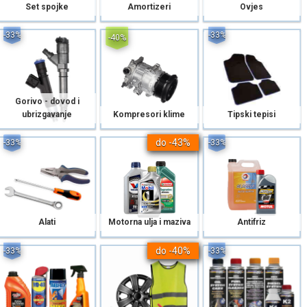
Set spojke
Amortizeri
Ovjes
-33%
-33%
-40%
Gorivo - dovod i
ubrizgavanje
Kompresori klime
Tipski tepisi
do -43%
-33%
-33%
Alati
Motorna ulja i maziva
Antifriz
do -40%
-33%
-33%