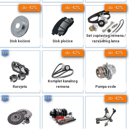
do -42%
do -42%
do -42%
Set zupčastog remena /
Disk kočioni
Disk pločice
razvodnog lanca
do -42%
do -42%
-33%
Komplet kanalnog
Rasvjeta
remena
Pumpa vode
do -42%
-33%
-33%