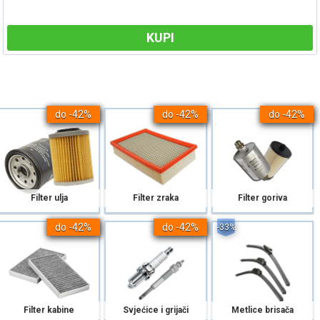
KUPI
do -42%
do -42%
do -42%
Filter ulja
Filter zraka
Filter goriva
do -42%
do -42%
-33%
Filter kabine
Svjećice i grijači
Metlice brisača