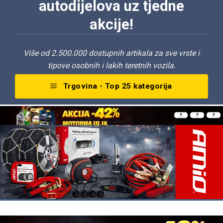
autodijelova uz tjedne
akcije!
Više od 2.500.000 dostupnih artikala za sve vrste i
tipove osobnih i lakih teretnih vozila.
Trgovina - Top 25 kategorija
0
0
0
HOURS
MIN
SEC