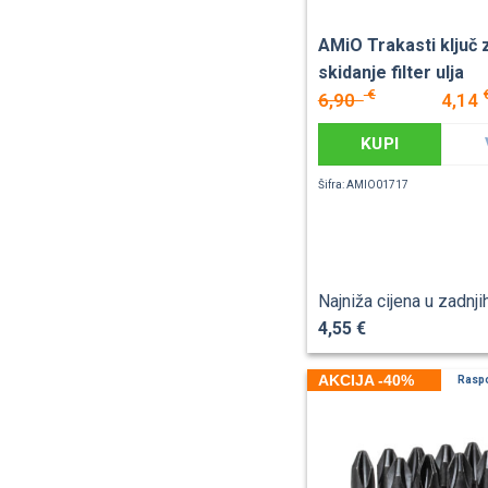
AMiO Trakasti ključ 
skidanje filter ulja
€
6,90
4,14
KUPI
Šifra: AMIO01717
Najniža cijena u zadnji
4,55 €
AKCIJA -40%
Rasp