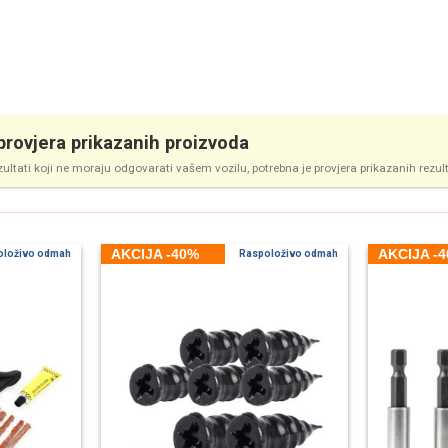
rovjera prikazanih proizvoda
zultati koji ne moraju odgovarati vašem vozilu, potrebna je provjera prikazanih rezul
AKCIJA -40%
AKCIJA -
oloživo odmah
Raspoloživo odmah