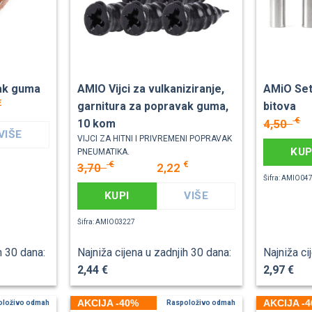
ak guma
AMIO Vijci za vulkaniziranje,
AMiO Set
€
garnitura za popravak guma,
bitova
€
4,50
10 kom
VIŠE
VIJCI ZA HITNI I PRIVREMENI POPRAVAK
KUP
PNEUMATIKA.
€
€
3,70
2,22
Šifra: AMIO04
KUPI
VIŠE
Šifra: AMIO03227
h 30 dana:
Najniža cijena u zadnjih 30 dana:
Najniža ci
2,44 €
2,97 €
AKCIJA -40%
AKCIJA -
oloživo odmah
Raspoloživo odmah