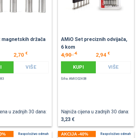
 magnetskih držača
AMiO Set preciznih odvijača,
6 kom
€
€
€
2,70
4,90
2,94
I
VIŠE
KUPI
VIŠE
783
Šifra: AMIO02408
jena u zadnjih 30 dana:
Najniža cijena u zadnjih 30 dana:
3,23 €
40%
AKCIJA -40%
Raspoloživo odmah
Raspoloživo odmah