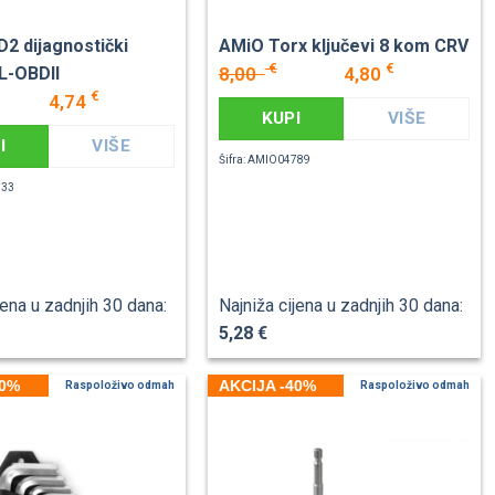
2 dijagnostički
AMiO Torx ključevi 8 kom CRV
€
€
8,00
4,80
L-OBDII
€
4,74
KUPI
VIŠE
I
VIŠE
Šifra: AMIO04789
733
jena u zadnjih 30 dana:
Najniža cijena u zadnjih 30 dana:
5,28 €
40%
AKCIJA -40%
Raspoloživo odmah
Raspoloživo odmah