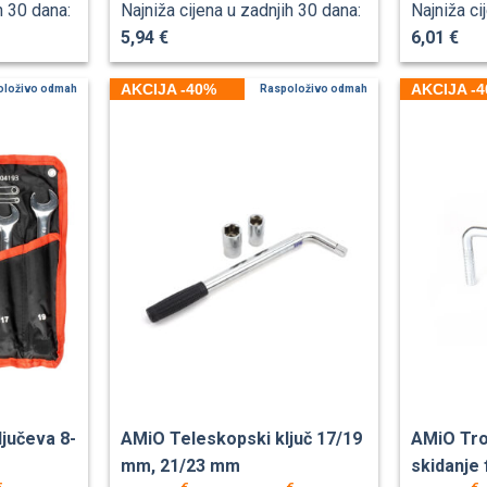
h 30 dana:
Najniža cijena u zadnjih 30 dana:
Najniža ci
5,94 €
6,01 €
AKCIJA -40%
AKCIJA -
oloživo odmah
Raspoloživo odmah
ljučeva 8-
AMiO Teleskopski ključ 17/19
AMiO Trok
mm, 21/23 mm
skidanje f