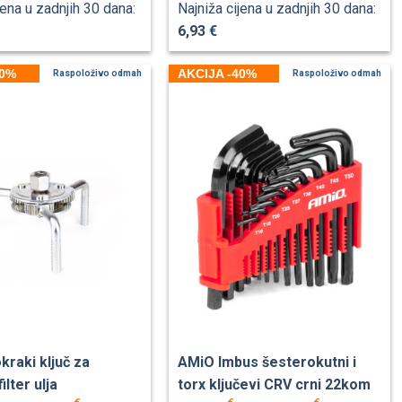
jena u zadnjih 30 dana:
Najniža cijena u zadnjih 30 dana:
6,93 €
40%
AKCIJA -40%
Raspoloživo odmah
Raspoloživo odmah
raki ključ za
AMiO Imbus šesterokutni i
ilter ulja
torx ključevi CRV crni 22kom