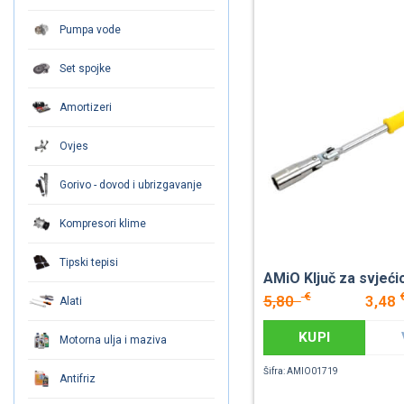
Pumpa vode
Set spojke
Amortizeri
Ovjes
Gorivo - dovod i ubrizgavanje
Kompresori klime
Tipski tepisi
AMiO Ključ za svjeći
€
5,80
3,48
Alati
KUPI
Motorna ulja i maziva
Šifra: AMIO01719
Antifriz