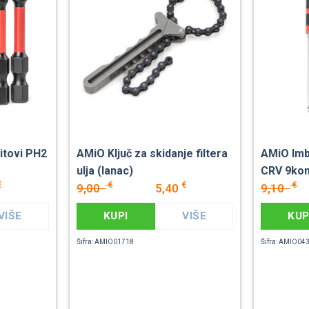
itovi PH2
AMiO Ključ za skidanje filtera
AMiO Imb
ulja (lanac)
CRV 9ko
€
€
€
€
9,00
5,40
9,10
VIŠE
KUPI
VIŠE
KUP
Šifra: AMIO01718
Šifra: AMIO04