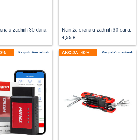
jena u zadnjih 30 dana:
Najniža cijena u zadnjih 30 dana:
4,55 €
40%
AKCIJA -40%
Raspoloživo odmah
Raspoloživo odmah