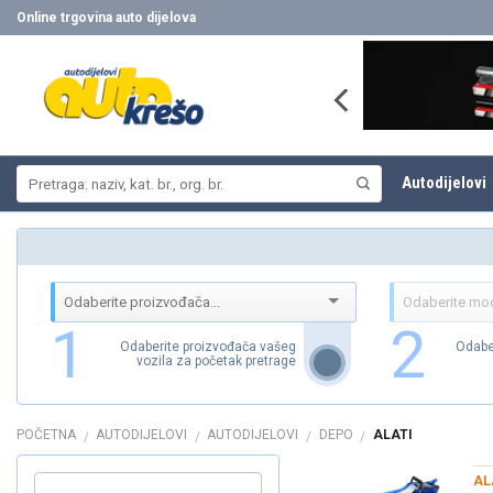
Skip
Online trgovina auto dijelova
to
content
Pretraži:
Autodijelovi
1
2
Odaberite proizvođača vašeg
Odabe
vozila za početak pretrage
POČETNA
AUTODIJELOVI
AUTODIJELOVI
DEPO
ALATI
/
/
/
/
AL