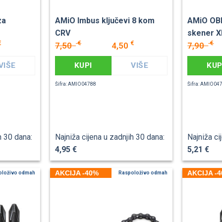
za
AMiO Imbus ključevi 8 kom
AMiO OBD
CRV
skener X
€
€
€
€
7,50
4,50
7,90
VIŠE
KUPI
VIŠE
KUP
Šifra: AMIO04788
Šifra: AMIO04
h 30 dana:
Najniža cijena u zadnjih 30 dana:
Najniža ci
4,95 €
5,21 €
AKCIJA -40%
AKCIJA -
oloživo odmah
Raspoloživo odmah