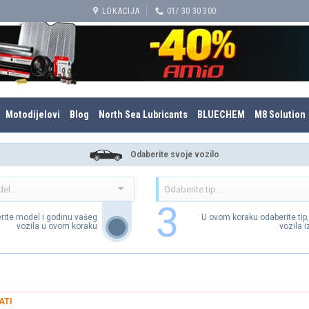
LOKACIJA
01/ 30 30 300
Motodijelovi
Blog
North Sea Lubricants
BLUECHEM
M8 Solution
Odaberite svoje vozilo
3
rite model i godinu vašeg
U ovom koraku odaberite tip
vozila u ovom koraku
vozila 
ATI