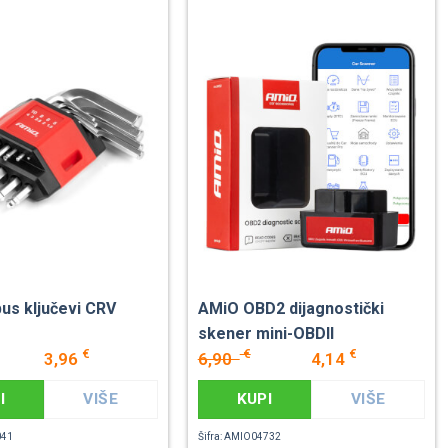
us ključevi CRV
AMiO OBD2 dijagnostički
skener mini-OBDII
€
€
€
3,96
6,90
4,14
I
VIŠE
KUPI
VIŠE
041
Šifra: AMIO04732