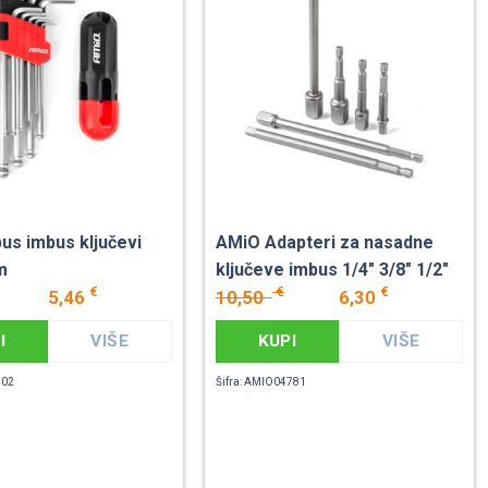
us imbus ključevi
AMiO Adapteri za nasadne
m
ključeve imbus 1/4" 3/8" 1/2"
€
€
€
5,46
10,50
6,30
I
VIŠE
KUPI
VIŠE
302
Šifra: AMIO04781