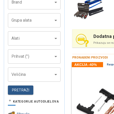
Brand
Grupa alata
Dodatna p
Alati
Prikazuju se re
Prihvat (")
PRONAĐENI PROIZVODI
AKCIJA -40%
Rasp
Veličina
PRETRAŽI
KATEGORIJE AUTODIJELOVA
Filter ulja