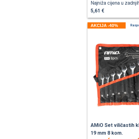
Najniža cijena u zadnji
5,61 €
AKCIJA -40%
Rasp
AMiO Set viličastih k
19 mm 8 kom.