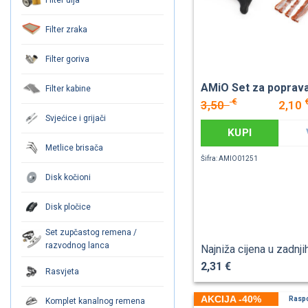
Filter zraka
Filter goriva
AMiO Set za poprav
Filter kabine
€
3,50
2,10
Svjećice i grijači
KUPI
Metlice brisača
Šifra: AMIO01251
Disk kočioni
Disk pločice
Set zupčastog remena /
razvodnog lanca
Najniža cijena u zadnji
2,31 €
Rasvjeta
AKCIJA -40%
Rasp
Komplet kanalnog remena