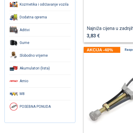
Kozmetika i održavanje vozila
Dodatna oprema
Najniža cijena u zadnji
Aditivi
3,83 €
Gume
AKCIJA -40%
Rasp
Slobodno vrijeme
Akumulatori (lista)
Amio
M8
POSEBNA PONUDA