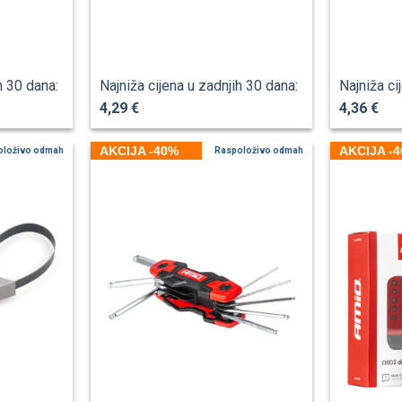
h 30 dana:
Najniža cijena u zadnjih 30 dana:
Najniža ci
4,29 €
4,36 €
AKCIJA -40%
AKCIJA -
oloživo odmah
Raspoloživo odmah