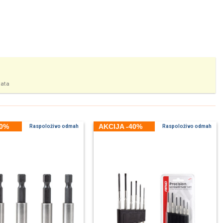
tata
40%
AKCIJA -40%
Raspoloživo odmah
Raspoloživo odmah