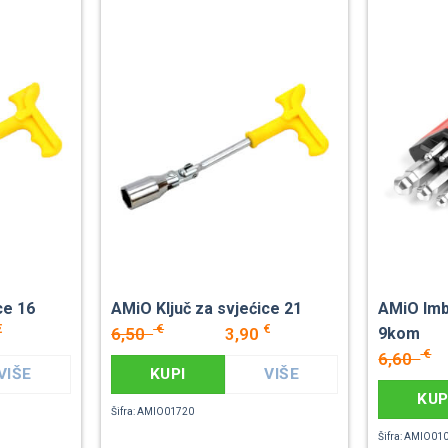
ce 16
AMiO Ključ za svjećice 21
AMiO Imb
€
€
€
6,50
3,90
9kom
€
6,60
VIŠE
KUPI
VIŠE
KUP
Šifra: AMIO01720
Šifra: AMIO01