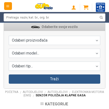
Skip
to
content
Pretraži:
Odaberite svoje vozilo
Odaberi proizvođača
Odaberi model...
Odaberi tip...
Traži
POČETNA
AUTODIJELOVI
AUTODIJELOVI
ELEKTRONIKA MOTORA
/
/
/
(EMS)
SENZOR POLOŽAJA KLAPNE GASA
/
KATEGORIJE