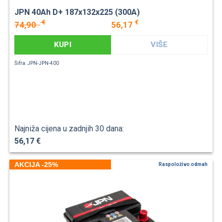
JPN 40Ah D+ 187x132x225 (300A)
€
€
74,90
56,17
KUPI
VIŠE
Šifra: JPN-JPN-400
Najniža cijena u zadnjih 30 dana:
56,17 €
AKCIJA -25%
Raspoloživo odmah