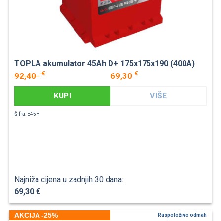
TOPLA akumulator 45Ah D+ 175x175x190 (400A)
€
€
92,40
69,30
KUPI
VIŠE
Šifra: E45H
Najniža cijena u zadnjih 30 dana:
69,30 €
AKCIJA -25%
Raspoloživo odmah