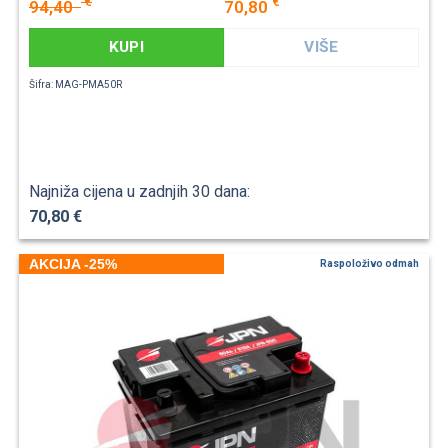
€
€
94,40
70,80
KUPI
VIŠE
Šifra: MAG-PMA50R
Najniža cijena u zadnjih 30 dana:
70,80 €
AKCIJA -25%
Raspoloživo odmah