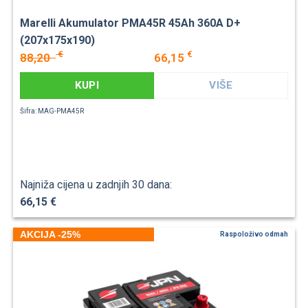
Marelli Akumulator PMA45R 45Ah 360A D+
(207x175x190)
€
€
88,20
66,15
KUPI
VIŠE
Šifra: MAG-PMA45R
Najniža cijena u zadnjih 30 dana:
66,15 €
AKCIJA -25%
Raspoloživo odmah