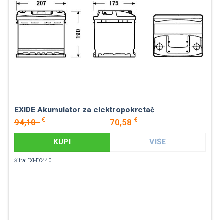
EXIDE Akumulator za elektropokretač
€
€
94,10
70,58
KUPI
VIŠE
Šifra: EXI-EC440