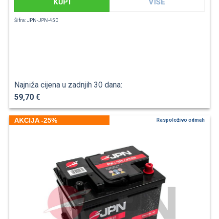
KUPI
VIŠE
Šifra: JPN-JPN-450
Najniža cijena u zadnjih 30 dana:
59,70 €
AKCIJA -25%
Raspoloživo odmah