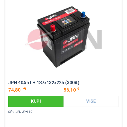
JPN 40Ah L+ 187x132x225 (300A)
€
€
74,80
56,10
KUPI
VIŠE
Šifra: JPN-JPN-401