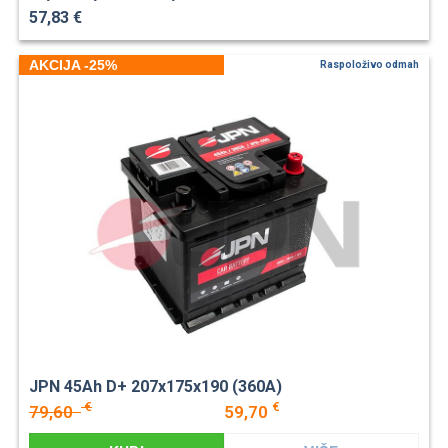
57,83 €
AKCIJA -25%
Raspoloživo odmah
JPN 45Ah D+ 207x175x190 (360A)
€
€
79,60
59,70