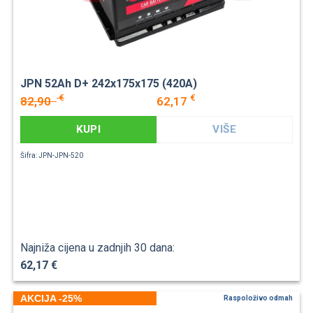
JPN 52Ah D+ 242x175x175 (420A)
€
€
82,90
62,17
KUPI
VIŠE
Šifra: JPN-JPN-520
Najniža cijena u zadnjih 30 dana:
62,17 €
AKCIJA -25%
Raspoloživo odmah