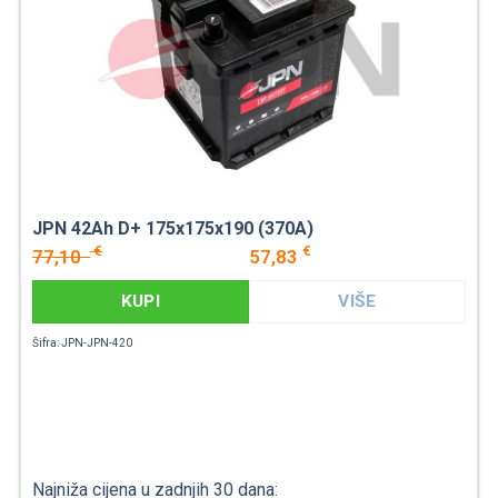
JPN 42Ah D+ 175x175x190 (370A)
€
€
77,10
57,83
KUPI
VIŠE
Šifra: JPN-JPN-420
Najniža cijena u zadnjih 30 dana: