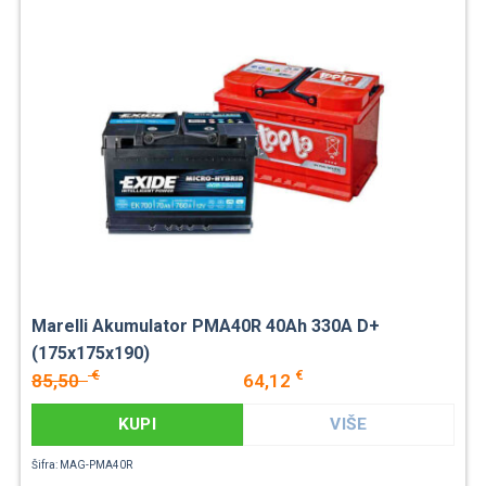
Marelli Akumulator PMA40R 40Ah 330A D+
(175x175x190)
€
€
85,50
64,12
KUPI
VIŠE
Šifra: MAG-PMA40R