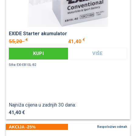
EXIDE Starter akumulator
€
€
55,20
41,40
KUPI
VIŠE
Šifra: EXI-EB10L-B2
Najniža cijena u zadnjih 30 dana:
41,40 €
AKCIJA -25%
Raspoloživo odmah