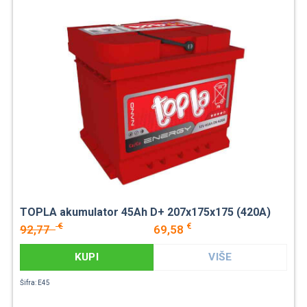
TOPLA akumulator 45Ah D+ 207x175x175 (420A)
€
€
92,77
69,58
KUPI
VIŠE
Šifra: E45