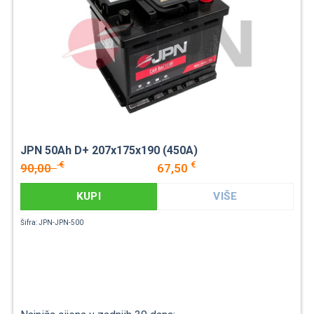
JPN 50Ah D+ 207x175x190 (450A)
€
€
90,00
67,50
KUPI
VIŠE
Šifra: JPN-JPN-500