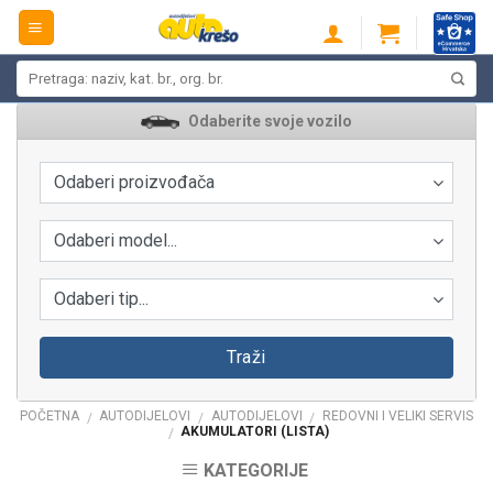
Skip
to
content
Pretraži:
Odaberite svoje vozilo
Odaberi proizvođača
Odaberi model...
Odaberi tip...
Traži
POČETNA
AUTODIJELOVI
AUTODIJELOVI
REDOVNI I VELIKI SERVIS
/
/
/
AKUMULATORI (LISTA)
/
KATEGORIJE