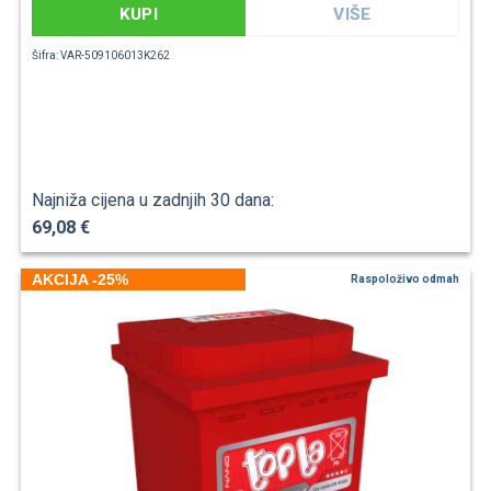
KUPI
VIŠE
Šifra: VAR-509106013K262
Najniža cijena u zadnjih 30 dana:
69,08 €
AKCIJA -25%
Raspoloživo odmah