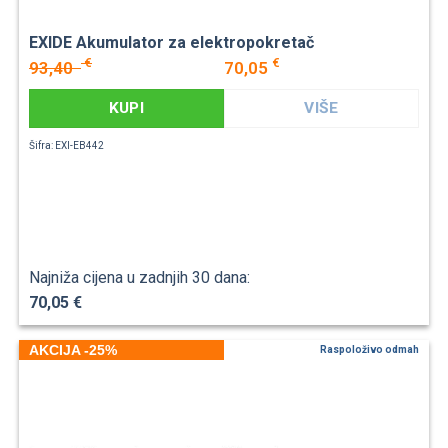
EXIDE Akumulator za elektropokretač
€
€
93,40
70,05
KUPI
VIŠE
Šifra: EXI-EB442
Najniža cijena u zadnjih 30 dana:
70,05 €
AKCIJA -25%
Raspoloživo odmah