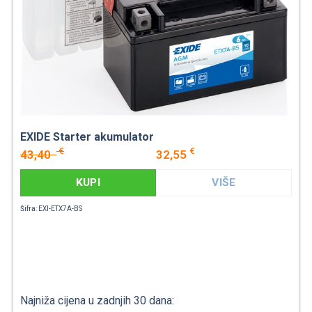
EXIDE Starter akumulator
€
€
43,40
32,55
KUPI
VIŠE
Šifra: EXI-ETX7A-BS
Najniža cijena u zadnjih 30 dana: