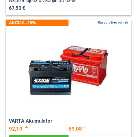
Najniža cijena u zadnjih 30 dana:
67,50 €
AKCIJA -25%
Raspoloživo odmah
VARTA Akumulator
€
€
92,10
69,08