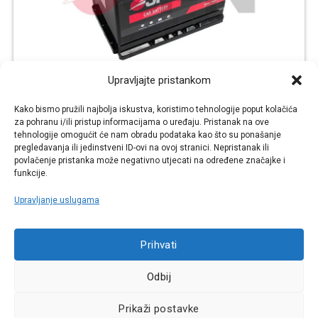
Upravljajte pristankom
JPN 60Ah D+ 242x175x190 (510A)
Kako bismo pružili najbolja iskustva, koristimo tehnologije poput kolačića
€
€
94,90
71,17
za pohranu i/ili pristup informacijama o uređaju. Pristanak na ove
tehnologije omogućit će nam obradu podataka kao što su ponašanje
KUPI
VIŠE
pregledavanja ili jedinstveni ID-ovi na ovoj stranici. Nepristanak ili
povlačenje pristanka može negativno utjecati na određene značajke i
Šifra: JPN-JPN-600
funkcije.
Upravljanje uslugama
Prihvati
Najniža cijena u zadnjih 30 dana:
Odbij
71,17 €
Prikaži postavke
AKCIJA -25%
Raspoloživo odmah