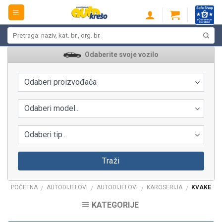
Skip
to
content
Pretraži:
Odaberite svoje vozilo
Odaberi proizvođača
Odaberi model...
Odaberi tip...
Traži
POČETNA
AUTODIJELOVI
AUTODIJELOVI
KAROSERIJA
KVAKE
/
/
/
/
KATEGORIJE