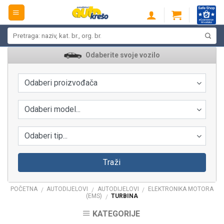
Skip
to
content
Pretraži:
Odaberite svoje vozilo
Odaberi proizvođača
Odaberi model...
Odaberi tip...
Traži
POČETNA
AUTODIJELOVI
AUTODIJELOVI
ELEKTRONIKA MOTORA
/
/
/
(EMS)
TURBINA
/
KATEGORIJE