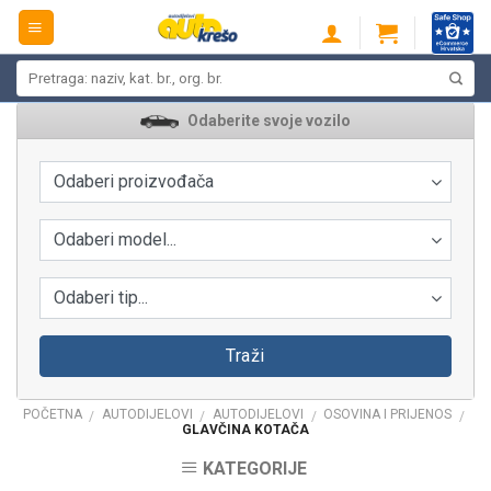
Skip
to
content
Pretraži:
Odaberite svoje vozilo
Odaberi proizvođača
Odaberi model...
Odaberi tip...
Traži
POČETNA
AUTODIJELOVI
AUTODIJELOVI
OSOVINA I PRIJENOS
/
/
/
/
GLAVČINA KOTAČA
KATEGORIJE