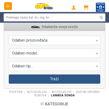
Skip
to
content
Pretraži:
Odaberite svoje vozilo
Odaberi proizvođača
Odaberi model...
Odaberi tip...
Traži
POČETNA
AUTODIJELOVI
AUTODIJELOVI
SUSTAV ISPUŠNIH
/
/
/
PLINOVA
LAMBDA SONDA
/
KATEGORIJE