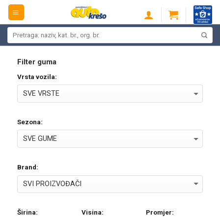
Skip
to
content
Pretraži:
Filter guma
Vrsta vozila:
Sezona:
Brand:
Širina:
Visina:
Promjer: