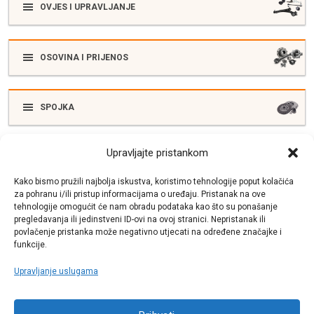
OVJES I UPRAVLJANJE
OSOVINA I PRIJENOS
SPOJKA
Upravljajte pristankom
ELEKTRIKA
Kako bismo pružili najbolja iskustva, koristimo tehnologije poput kolačića
za pohranu i/ili pristup informacijama o uređaju. Pristanak na ove
tehnologije omogućit će nam obradu podataka kao što su ponašanje
SUSTAV ISPUŠNIH PLINOVA
pregledavanja ili jedinstveni ID-ovi na ovoj stranici. Nepristanak ili
povlačenje pristanka može negativno utjecati na određene značajke i
funkcije.
Upravljanje uslugama
Call centar
+38513030300