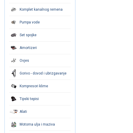
Komplet kanalnog remena
Pumpa vode
Set spojke
Amortizeri
Ovjes
Gorivo - dovod i ubrizgavanje
Kompresori klime
Tipski tepisi
Alati
Motorna ulja i maziva