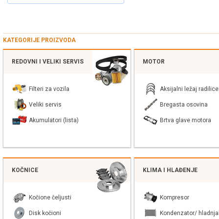
KATEGORIJE PROIZVODA
REDOVNI I VELIKI SERVIS
MOTOR
Filteri za vozila
Aksijalni ležaj radilice
Veliki servis
Bregasta osovina
Akumulatori (lista)
Brtva glave motora
KOČNICE
KLIMA I HLAĐENJE
Kočione čeljusti
Kompresor
Disk kočioni
Kondenzator/ hladnja