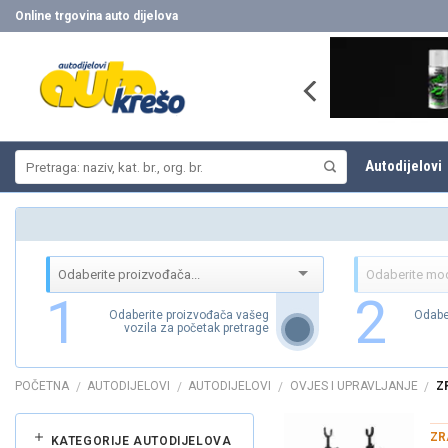
Skip
Online trgovina auto dijelova
to
content
Pretraži:
Autodijelovi
1
2
Odaberite proizvođača vašeg
Odabe
vozila za početak pretrage
POČETNA
AUTODIJELOVI
AUTODIJELOVI
OVJES I UPRAVLJANJE
ZR
/
/
/
/
ZR
KATEGORIJE AUTODIJELOVA