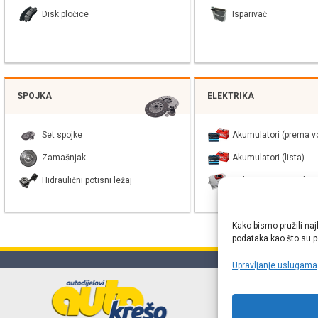
Disk pločice
Isparivač
SPOJKA
ELEKTRIKA
Set spojke
Akumulatori (prema vo
Zamašnjak
Akumulatori (lista)
Hidraulični potisni ležaj
Balast xenon žarulje
Kako bismo pružili naj
podataka kao što su po
Upravljanje uslugama
Online web
proizvođača r