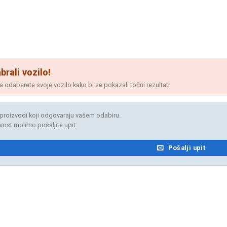
brali vozilo!
odaberete svoje vozilo kako bi se pokazali točni rezultati
proizvodi koji odgovaraju vašem odabiru.
jivost molimo pošaljite upit.
Pošalji upit