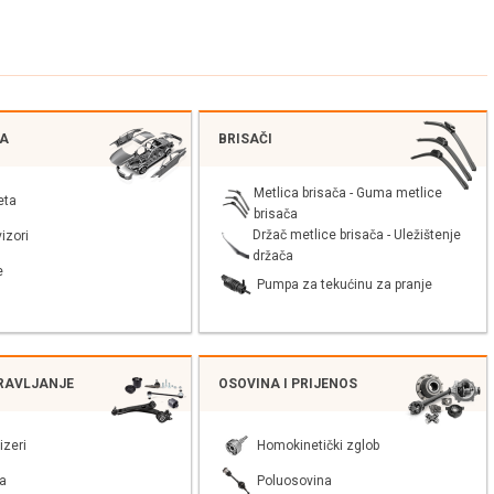
JA
BRISAČI
Metlica brisača - Guma metlice
eta
brisača
Držač metlice brisača - Uležištenje
izori
držača
e
Pumpa za tekućinu za pranje
PRAVLJANJE
OSOVINA I PRIJENOS
izeri
Homokinetički zglob
a
Poluosovina