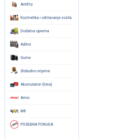
Antifriz
Kozmetika i održavanje vozila
Dodatna oprema
Aditivi
Gume
Slobodno vrijeme
Akumulatori (lista)
Amio
M8
POSEBNA PONUDA