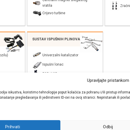
Centralni magnet bregastog
vratila
Zračni
Crijevo turbine
SUSTAV ISPUŠNIH PLINOVA
zilu)
Univerzalni katalizator
Ispušni lonac
EGR/AGR
Upravljajte pristankom
bolja iskustva, koristimo tehnologije poput kolačića za pohranu i/ili pristup inf
našanje pregledavanja ili jedinstveni ID-ovi na ovoj stranici. Nepristanak ili pov
shop autodijelova
- Auto Krešo - preko 200 svjetski poznatih i prizna
Prihvati
Odbij
ezervnih dijelova za sve vrste i tipove osobnih i lakih teretnih vozila.