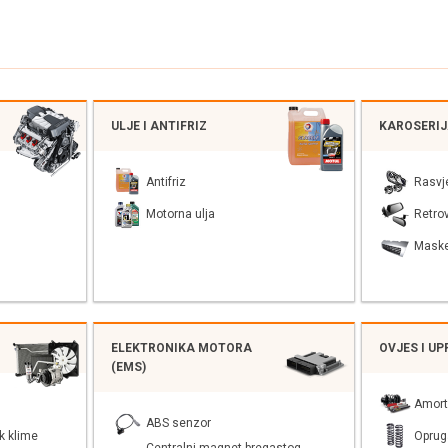
ULJE I ANTIFRIZ
KAROSERI
Antifriz
Rasvj
Motorna ulja
Retrov
Mask
ELEKTRONIKA MOTORA
OVJES I U
(EMS)
Amort
ABS senzor
k klime
Oprug