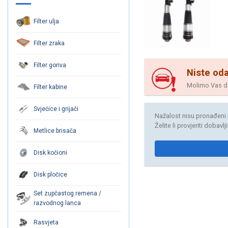
Filter ulja
Filter zraka
Filter goriva
Niste oda
Molimo Vas da 
Filter kabine
Svjećice i grijači
Nažalost nisu pronađeni 
Želite li provjeriti dobavl
Metlice brisača
Disk kočioni
Disk pločice
Set zupčastog remena /
razvodnog lanca
Rasvjeta