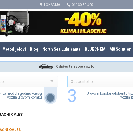
LOKACIJA
01/ 30 30 300
Motodijelovi
Blog
North Sea Lubricants
BLUECHEM
M8 Solution
Odaberite svoje vozilo
3
rite model i godinu vašeg
U ovom koraku odaberite tip
vozila u ovom koraku
vozila 
AČNI OVJES
AČNI OVJES