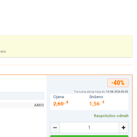
tata
-40%
Trenutna akcija traje do:
10.08.2026 00:00
.
Cijena:
Sniženo:
€
€
2,60
1,56
AMIO
Raspoloživo odmah
Količina
-
+