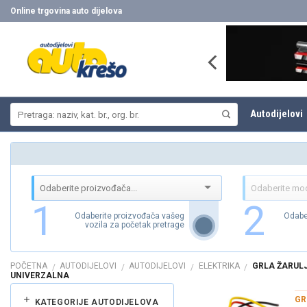
Skip
Online trgovina auto dijelova
to
content
Pretraži:
Autodijelovi
1
2
Odaberite proizvođača vašeg
Odabe
vozila za početak pretrage
POČETNA
AUTODIJELOVI
AUTODIJELOVI
ELEKTRIKA
GRLA ŽARULJ
/
/
/
/
UNIVERZALNA
GR
KATEGORIJE AUTODIJELOVA