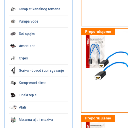
Komplet kanalnog remena
Pumpa vode
Set spojke
Amortizeri
Ovjes
Gorivo - dovod i ubrizgavanje
Kompresori klime
Tipski tepisi
Alati
Motorna ulja i maziva