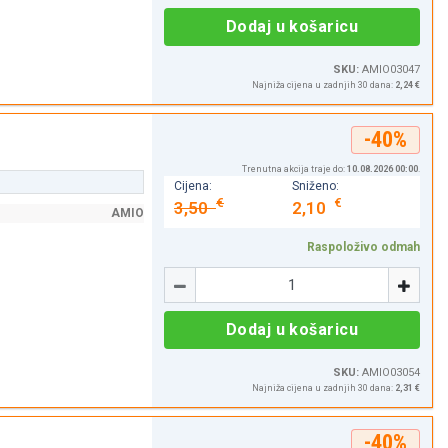
Dodaj u košaricu
SKU:
AMIO03047
Najniža cijena u zadnjih 30 dana:
2,24 €
-40%
Trenutna akcija traje do:
10.08.2026 00:00
.
Cijena:
Sniženo:
€
€
3,50
2,10
AMIO
Raspoloživo odmah
Količina
-
+
Dodaj u košaricu
SKU:
AMIO03054
Najniža cijena u zadnjih 30 dana:
2,31 €
-40%