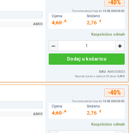
-40%
Trenutna akcija traje do:
10.08.2026 00:00
.
Cijena:
Sniženo:
€
€
4,60
2,76
AMIO
Raspoloživo odmah
Količina
-
+
Dodaj u košaricu
SKU:
AMIO03053
Najniža cijena u zadnjih 30 dana:
3,04 €
-40%
Trenutna akcija traje do:
10.08.2026 00:00
.
Cijena:
Sniženo:
€
€
4,60
2,76
AMIO
Raspoloživo odmah
Količina