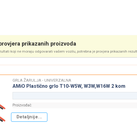
rovjera prikazanih proizvoda
zultati koji ne moraju odgovarati vašem vozilu, potrebna je provjera prikazanih rezul
GRLA ŽARULJA - UNIVERZALNA
AMiO Plastično grlo T10-W5W, W3W,W16W 2 kom
Proizvođač:
Detaljnije...