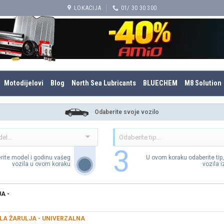
LOKACIJA
01/ 30 30 300
Motodijelovi
Blog
North Sea Lubricants
BLUECHEM
M8 Solution
Odaberite svoje vozilo
3
rite model i godinu vašeg
U ovom koraku odaberite tip
vozila u ovom koraku
vozila 
A -
LA ŽARULJA - UNIVERZALNA