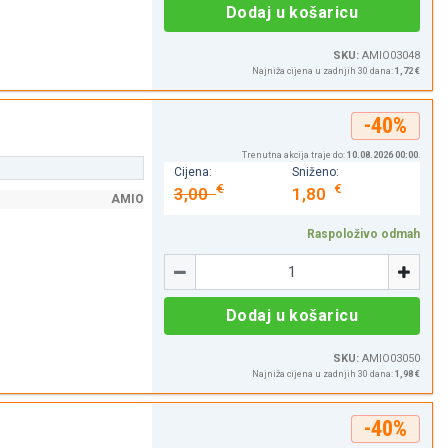
Dodaj u košaricu
SKU:
AMIO03048
Najniža cijena u zadnjih 30 dana:
1,72 €
-40%
Trenutna akcija traje do:
10.08.2026 00:00
.
Cijena:
Sniženo:
€
€
3,00
1,80
AMIO
Raspoloživo odmah
Količina
-
+
Dodaj u košaricu
SKU:
AMIO03050
Najniža cijena u zadnjih 30 dana:
1,98 €
-40%