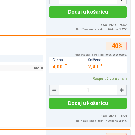
Dodaj u košaricu
SKU:
AMIO03052
Najniža cijena u zadnjih 30 dana:
2,57 €
-40%
Trenutna akcija traje do:
10.08.2026 00:00
.
Cijena:
Sniženo:
€
€
4,00
2,40
AMIO
Raspoloživo odmah
Količina
-
+
Dodaj u košaricu
SKU:
AMIO03058
Najniža cijena u zadnjih 30 dana:
2,64 €