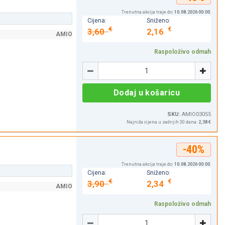
Trenutna akcija traje do:
10.08.2026 00:00
.
Cijena:
Sniženo:
€
€
3,60
2,16
AMIO
Raspoloživo odmah
Količina
-
+
Dodaj u košaricu
SKU:
AMIO03055
Najniža cijena u zadnjih 30 dana:
2,38 €
-40%
Trenutna akcija traje do:
10.08.2026 00:00
.
Cijena:
Sniženo:
€
€
3,90
2,34
AMIO
Raspoloživo odmah
Količina
-
+