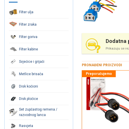
Filter ulja
Filter zraka
Filter goriva
Dodatna p
Prikazuju se re
Filter kabine
Svjećice i grijači
PRONAĐENI PROIZVODI
Metlice brisača
Disk kočioni
Disk pločice
Set zupčastog remena /
razvodnog lanca
Rasvjeta