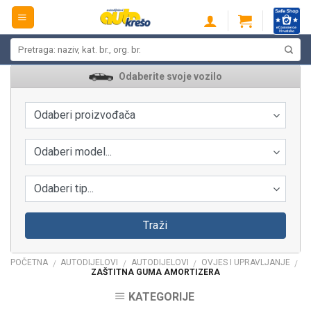
Skip
to
content
Pretraži:
Odaberite svoje vozilo
Odaberi proizvođača
Odaberi model...
Odaberi tip...
Traži
POČETNA
AUTODIJELOVI
AUTODIJELOVI
OVJES I UPRAVLJANJE
/
/
/
/
ZAŠTITNA GUMA AMORTIZERA
KATEGORIJE