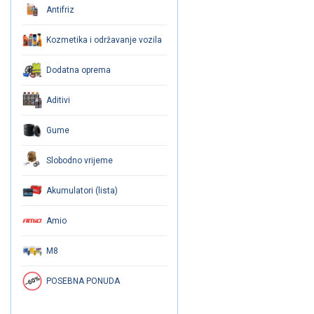
Antifriz
Kozmetika i održavanje vozila
Dodatna oprema
Aditivi
Gume
Slobodno vrijeme
Akumulatori (lista)
Amio
M8
POSEBNA PONUDA