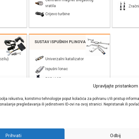
Centralni magnet bregastog
vratila
Zračni
Crijevo turbine
SUSTAV ISPUŠNIH PLINOVA
zilu)
Univerzalni katalizator
Ispušni lonac
EGR/AGR
Upravljajte pristankom
bolja iskustva, koristimo tehnologije poput kolačića za pohranu i/ili pristup inf
našanje pregledavanja ili jedinstveni ID-ovi na ovoj stranici. Nepristanak ili pov
shop autodijelova
- Auto Krešo - preko 200 svjetski poznatih i prizna
Prihvati
Odbij
ezervnih dijelova za sve vrste i tipove osobnih i lakih teretnih vozila.