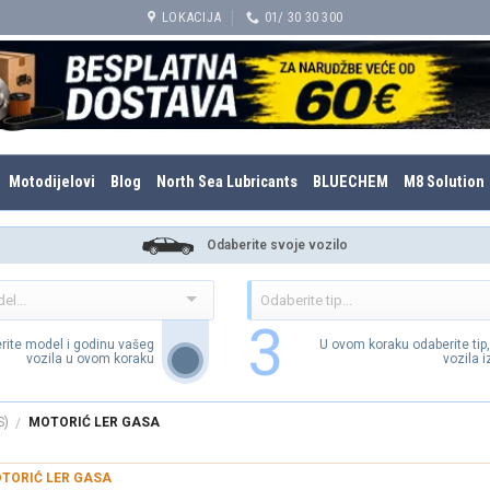
LOKACIJA
01/ 30 30 300
Motodijelovi
Blog
North Sea Lubricants
BLUECHEM
M8 Solution
Odaberite svoje vozilo
3
rite model i godinu vašeg
U ovom koraku odaberite tip
vozila u ovom koraku
vozila 
S)
MOTORIĆ LER GASA
/
TORIĆ LER GASA