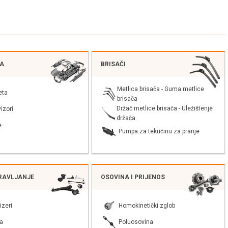
JA
BRISAČI
Metlica brisača - Guma metlice
eta
brisača
Držač metlice brisača - Uležištenje
izori
držača
e
Pumpa za tekućinu za pranje
PRAVLJANJE
OSOVINA I PRIJENOS
izeri
Homokinetički zglob
a
Poluosovina