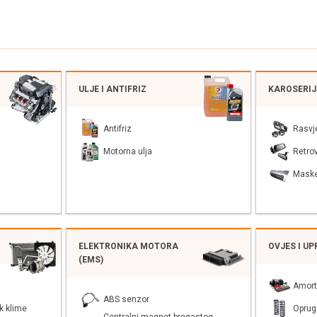
ULJE I ANTIFRIZ
KAROSERI
Antifriz
Rasvj
Motorna ulja
Retrov
Mask
ELEKTRONIKA MOTORA
OVJES I U
(EMS)
Amort
ABS senzor
k klime
Oprug