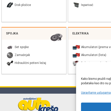
Disk pločice
Isparivač
SPOJKA
ELEKTRIKA
Set spojke
Akumulatori (prema vo
Zamašnjak
Akumulatori (lista)
Hidraulični potisni ležaj
Balast xenon žarulje
Kako bismo pružili naj
podataka kao što su po
Upravljanje uslugama
Online web
proizvođača r