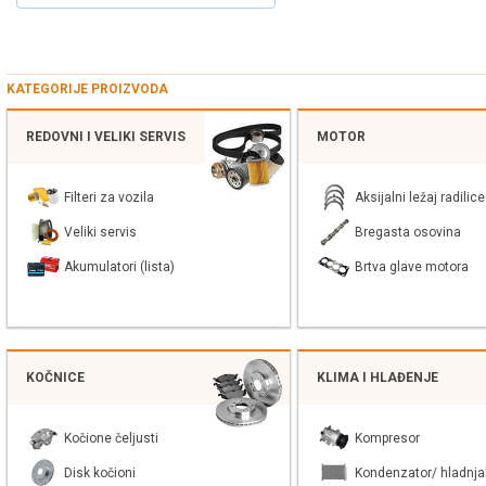
KATEGORIJE PROIZVODA
REDOVNI I VELIKI SERVIS
MOTOR
Filteri za vozila
Aksijalni ležaj radilice
Veliki servis
Bregasta osovina
Akumulatori (lista)
Brtva glave motora
KOČNICE
KLIMA I HLAĐENJE
Kočione čeljusti
Kompresor
Disk kočioni
Kondenzator/ hladnja