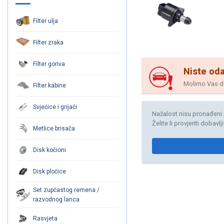
Filter ulja
Filter zraka
Filter goriva
Niste oda
Molimo Vas da 
Filter kabine
Svjećice i grijači
Nažalost nisu pronađeni 
Želite li provjeriti dobavl
Metlice brisača
Disk kočioni
Disk pločice
Set zupčastog remena /
razvodnog lanca
Rasvjeta