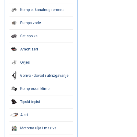
Komplet kanalnog remena
Pumpa vode
Set spojke
Amortizeri
Ovjes
Gorivo - dovod i ubrizgavanje
Kompresori klime
Tipski tepisi
Alati
Motorna ulja i maziva