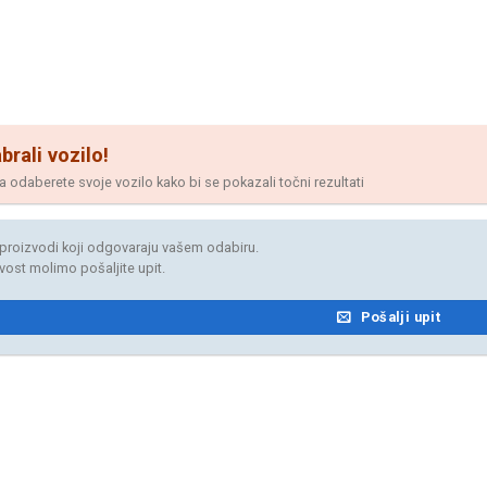
brali vozilo!
odaberete svoje vozilo kako bi se pokazali točni rezultati
proizvodi koji odgovaraju vašem odabiru.
jivost molimo pošaljite upit.
Pošalji upit