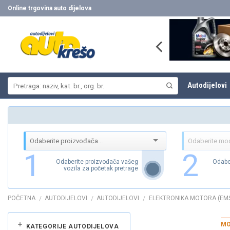
Skip
Online trgovina auto dijelova
to
content
Pretraži:
Autodijelovi
1
2
Odaberite proizvođača vašeg
Odabe
vozila za početak pretrage
POČETNA
AUTODIJELOVI
AUTODIJELOVI
ELEKTRONIKA MOTORA (EM
/
/
/
MO
KATEGORIJE AUTODIJELOVA