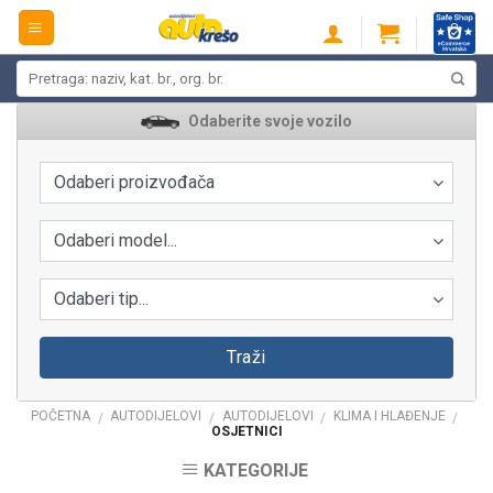
Skip
to
content
Pretraži:
Odaberite svoje vozilo
Odaberi proizvođača
Odaberi model...
Odaberi tip...
Traži
POČETNA
AUTODIJELOVI
AUTODIJELOVI
KLIMA I HLAĐENJE
/
/
/
/
OSJETNICI
KATEGORIJE