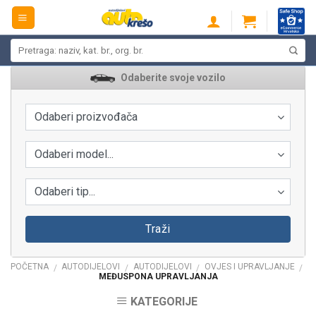
Skip
to
content
Pretraži:
Odaberite svoje vozilo
Odaberi proizvođača
Odaberi model...
Odaberi tip...
Traži
POČETNA
AUTODIJELOVI
AUTODIJELOVI
OVJES I UPRAVLJANJE
/
/
/
/
MEĐUSPONA UPRAVLJANJA
KATEGORIJE