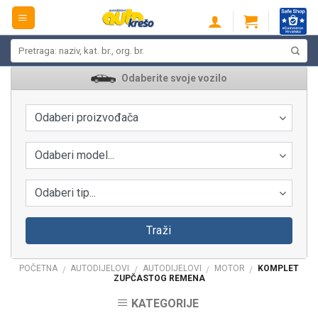
Skip
to
content
Pretraži:
Odaberite svoje vozilo
Odaberi proizvođača
Odaberi model...
Odaberi tip...
Traži
POČETNA
AUTODIJELOVI
AUTODIJELOVI
MOTOR
KOMPLET
/
/
/
/
ZUPČASTOG REMENA
KATEGORIJE