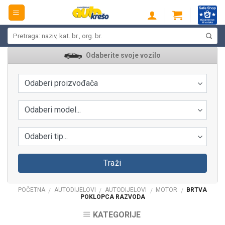
Skip
to
content
Pretraži:
Odaberite svoje vozilo
Odaberi proizvođača
Odaberi model...
Odaberi tip...
Traži
POČETNA
AUTODIJELOVI
AUTODIJELOVI
MOTOR
BRTVA
/
/
/
/
POKLOPCA RAZVODA
KATEGORIJE