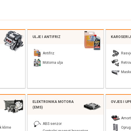
ULJE I ANTIFRIZ
KAROSERI
Antifriz
Rasvj
Motorna ulja
Retrov
Mask
ELEKTRONIKA MOTORA
OVJES I U
(EMS)
Amort
ABS senzor
k klime
Oprug