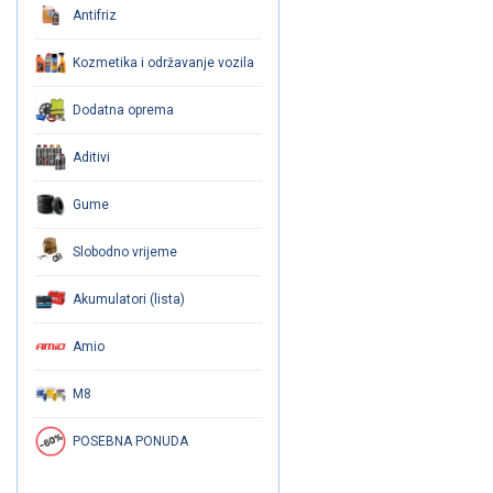
Antifriz
Kozmetika i održavanje vozila
Dodatna oprema
Aditivi
Gume
Slobodno vrijeme
Akumulatori (lista)
Amio
M8
POSEBNA PONUDA