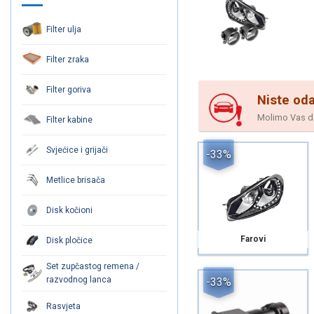
Filter ulja
Filter zraka
Filter goriva
Niste oda
Molimo Vas da 
Filter kabine
Svjećice i grijači
-33%
Metlice brisača
Disk kočioni
Farovi
Disk pločice
Set zupčastog remena /
razvodnog lanca
-33%
Rasvjeta