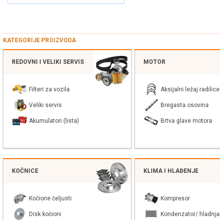
KATEGORIJE PROIZVODA
REDOVNI I VELIKI SERVIS
MOTOR
Filteri za vozila
Aksijalni ležaj radilice
Veliki servis
Bregasta osovina
Akumulatori (lista)
Brtva glave motora
KOČNICE
KLIMA I HLAĐENJE
Kočione čeljusti
Kompresor
Disk kočioni
Kondenzator/ hladnja