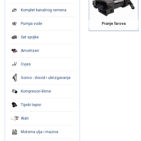
Komplet kanalnog remena
Pumpa vode
Pranje farova
Set spojke
Amortizeri
Ovjes
Gorivo - dovod i ubrizgavanje
Kompresori klime
Tipski tepisi
Alati
Motorna ulja i maziva