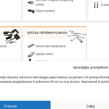
Centralni magnet bregastog
vratila
Zračni
Crijevo turbine
SUSTAV ISPUŠNIH PLINOVA
zilu)
Univerzalni katalizator
Ispušni lonac
EGR/AGR
Upravljajte pristankom
bolja iskustva, koristimo tehnologije poput kolačića za pohranu i/ili pristup inf
našanje pregledavanja ili jedinstveni ID-ovi na ovoj stranici. Nepristanak ili pov
shop autodijelova
- Auto Krešo - preko 200 svjetski poznatih i prizna
Prihvati
Odbij
ezervnih dijelova za sve vrste i tipove osobnih i lakih teretnih vozila.