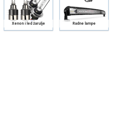
Xenon i led žarulje
Radne lampe