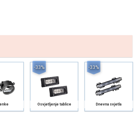
-33%
-33%
enke
Osvjetljenje tablice
Dnevna svjetla