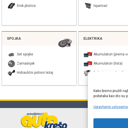
Disk pločice
Isparivač
SPOJKA
ELEKTRIKA
Set spojke
Akumulatori (prema vo
Zamašnjak
Akumulatori (lista)
Hidraulični potisni ležaj
Balast xenon žarulje
Kako bismo pružili naj
podataka kao što su po
Upravljanje uslugama
Online web
proizvođača r