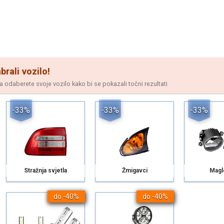
brali vozilo!
odaberete svoje vozilo kako bi se pokazali točni rezultati
-33%
-33%
-33%
Stražnja svjetla
Žmigavci
Magl
do -40%
do -40%