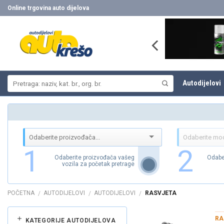
Skip
Online trgovina auto dijelova
to
content
Pretraži:
Autodijelovi
1
2
Odaberite proizvođača vašeg
Odabe
vozila za početak pretrage
POČETNA
AUTODIJELOVI
AUTODIJELOVI
RASVJETA
/
/
/
RA
KATEGORIJE AUTODIJELOVA