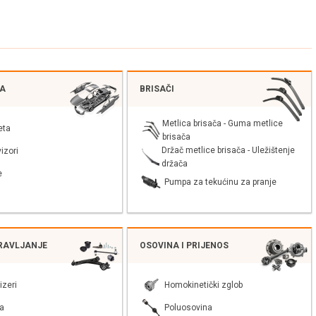
JA
BRISAČI
Metlica brisača - Guma metlice
eta
brisača
Držač metlice brisača - Uležištenje
izori
držača
e
Pumpa za tekućinu za pranje
PRAVLJANJE
OSOVINA I PRIJENOS
izeri
Homokinetički zglob
a
Poluosovina