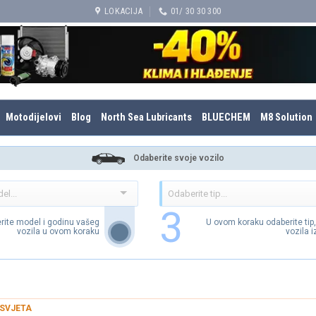
LOKACIJA
01/ 30 30 300
Motodijelovi
Blog
North Sea Lubricants
BLUECHEM
M8 Solution
Odaberite svoje vozilo
3
rite model i godinu vašeg
U ovom koraku odaberite tip
vozila u ovom koraku
vozila 
SVJETA