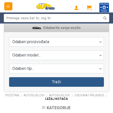
Skip
to
content
Pretraži:
Odaberite svoje vozilo
Odaberi proizvođača
Odaberi model...
Odaberi tip...
Traži
POČETNA
AUTODIJELOVI
AUTODIJELOVI
OSOVINA I PRIJENOS
/
/
/
/
LEŽAJ KOTAČA
KATEGORIJE