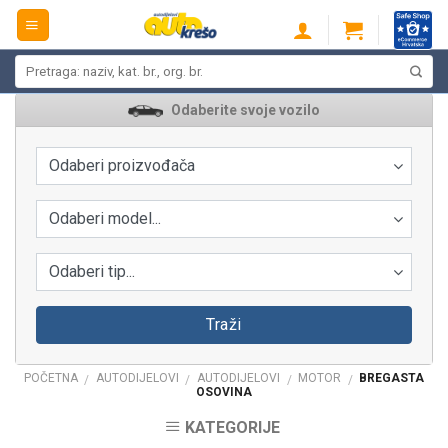
Skip
to
content
Pretraži:
Odaberite svoje vozilo
Odaberi proizvođača
Odaberi model...
Odaberi tip...
Traži
POČETNA
AUTODIJELOVI
AUTODIJELOVI
MOTOR
BREGASTA
/
/
/
/
OSOVINA
KATEGORIJE