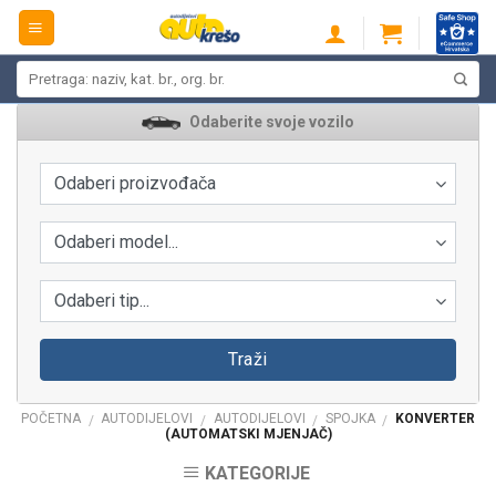
Skip
to
content
Pretraži:
Odaberite svoje vozilo
Odaberi proizvođača
Odaberi model...
Odaberi tip...
Traži
POČETNA
AUTODIJELOVI
AUTODIJELOVI
SPOJKA
KONVERTER
/
/
/
/
(AUTOMATSKI MJENJAČ)
KATEGORIJE