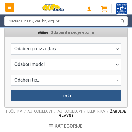
Skip
to
content
Pretraži:
Odaberite svoje vozilo
Odaberi proizvođača
Odaberi model...
Odaberi tip...
Traži
POČETNA
AUTODIJELOVI
AUTODIJELOVI
ELEKTRIKA
ŽARULJE
/
/
/
/
GLAVNE
KATEGORIJE