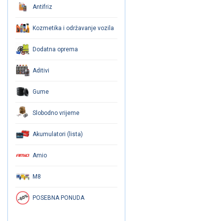
Antifriz
Kozmetika i održavanje vozila
Dodatna oprema
Aditivi
Gume
Slobodno vrijeme
Akumulatori (lista)
Amio
M8
POSEBNA PONUDA