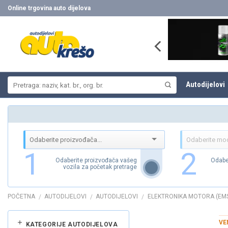
Skip
Online trgovina auto dijelova
to
content
Pretraži:
Autodijelovi
1
2
Odaberite proizvođača vašeg
Odabe
vozila za početak pretrage
POČETNA
AUTODIJELOVI
AUTODIJELOVI
ELEKTRONIKA MOTORA (EM
/
/
/
VE
KATEGORIJE AUTODIJELOVA