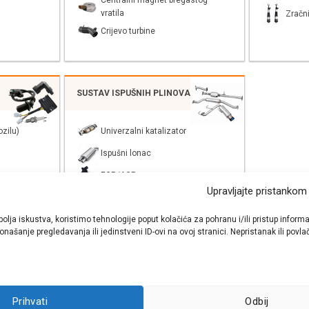
Centralni magnet bregastog
vratila
Zračni
Crijevo turbine
SUSTAV ISPUŠNIH PLINOVA
zilu)
Univerzalni katalizator
Ispušni lonac
EGR/AGR
Upravljajte pristankom
bolja iskustva, koristimo tehnologije poput kolačića za pohranu i/ili pristup inf
našanje pregledavanja ili jedinstveni ID-ovi na ovoj stranici. Nepristanak ili pov
shop autodijelova
- Auto Krešo - preko 200 svjetski poznatih i prizna
Prihvati
Odbij
ezervnih dijelova za sve vrste i tipove osobnih i lakih teretnih vozila.