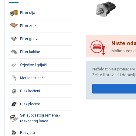
Filter ulja
Filter zraka
Filter goriva
Niste oda
Molimo Vas da 
Filter kabine
Svjećice i grijači
Nažalost nisu pronađeni 
Želite li provjeriti dobavl
Metlice brisača
Disk kočioni
Disk pločice
Set zupčastog remena /
razvodnog lanca
Rasvjeta