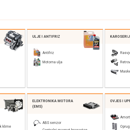
ULJE I ANTIFRIZ
KAROSERI
Antifriz
Rasvj
Motorna ulja
Retrov
Mask
ELEKTRONIKA MOTORA
OVJES I U
(EMS)
Amort
ABS senzor
k klime
Oprug