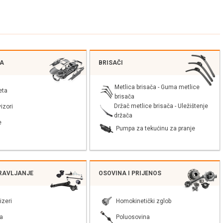
JA
BRISAČI
Metlica brisača - Guma metlice
eta
brisača
Držač metlice brisača - Uležištenje
izori
držača
e
Pumpa za tekućinu za pranje
PRAVLJANJE
OSOVINA I PRIJENOS
izeri
Homokinetički zglob
a
Poluosovina