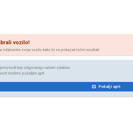
brali vozilo!
odaberete svoje vozilo kako bi se pokazali točni rezultati
proizvodi koji odgovaraju vašem odabiru.
jivost molimo pošaljite upit.
Pošalji upit