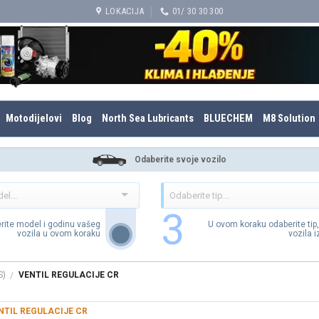
LOKACIJA
01/ 30 30 300
Motodijelovi
Blog
North Sea Lubricants
BLUECHEM
M8 Solution
Odaberite svoje vozilo
3
rite model i godinu vašeg
U ovom koraku odaberite tip
vozila u ovom koraku
vozila 
S)
VENTIL REGULACIJE CR
/
NTIL REGULACIJE CR