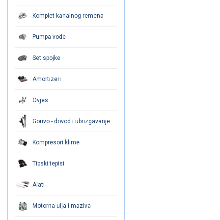
Komplet kanalnog remena
Pumpa vode
Set spojke
Amortizeri
Ovjes
Gorivo - dovod i ubrizgavanje
Kompresori klime
Tipski tepisi
Alati
Motorna ulja i maziva