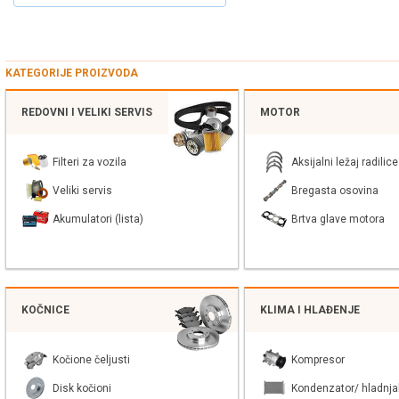
KATEGORIJE PROIZVODA
REDOVNI I VELIKI SERVIS
MOTOR
Filteri za vozila
Aksijalni ležaj radilice
Veliki servis
Bregasta osovina
Akumulatori (lista)
Brtva glave motora
KOČNICE
KLIMA I HLAĐENJE
Kočione čeljusti
Kompresor
Disk kočioni
Kondenzator/ hladnja