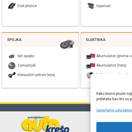
Disk pločice
Isparivač
SPOJKA
ELEKTRIKA
Set spojke
Akumulatori (prema vo
Zamašnjak
Akumulatori (lista)
Hidraulični potisni ležaj
Balast xenon žarulje
Kako bismo pružili naj
podataka kao što su po
Upravljanje uslugama
Online web
proizvođača r