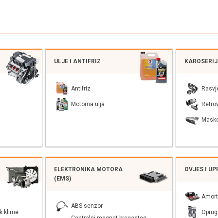
ULJE I ANTIFRIZ
KAROSERI
Antifriz
Rasvj
Motorna ulja
Retrov
Mask
ELEKTRONIKA MOTORA
OVJES I U
(EMS)
Amort
ABS senzor
k klime
Oprug