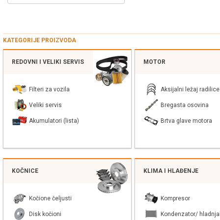
KATEGORIJE PROIZVODA
REDOVNI I VELIKI SERVIS
MOTOR
Filteri za vozila
Aksijalni ležaj radilice
Veliki servis
Bregasta osovina
Akumulatori (lista)
Brtva glave motora
KOČNICE
KLIMA I HLAĐENJE
Kočione čeljusti
Kompresor
Disk kočioni
Kondenzator/ hladnja