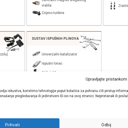
Centralni magnet bregastog
vratila
Zračni
Crijevo turbine
SUSTAV ISPUŠNIH PLINOVA
zilu)
Univerzalni katalizator
Ispušni lonac
EGR/AGR
Upravljajte pristankom
bolja iskustva, koristimo tehnologije poput kolačića za pohranu i/ili pristup inf
našanje pregledavanja ili jedinstveni ID-ovi na ovoj stranici. Nepristanak ili pov
shop autodijelova
- Auto Krešo - preko 200 svjetski poznatih i prizna
Prihvati
Odbij
ezervnih dijelova za sve vrste i tipove osobnih i lakih teretnih vozila.