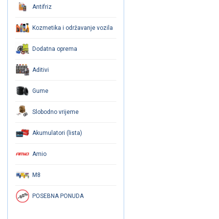
Antifriz
Kozmetika i održavanje vozila
Dodatna oprema
Aditivi
Gume
Slobodno vrijeme
Akumulatori (lista)
Amio
M8
POSEBNA PONUDA