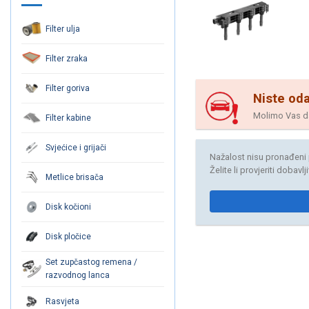
Filter ulja
Filter zraka
Filter goriva
Niste oda
Molimo Vas da 
Filter kabine
Svjećice i grijači
Nažalost nisu pronađeni 
Želite li provjeriti dobavl
Metlice brisača
Disk kočioni
Disk pločice
Set zupčastog remena /
razvodnog lanca
Rasvjeta