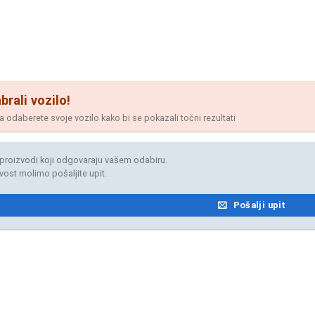
brali vozilo!
odaberete svoje vozilo kako bi se pokazali točni rezultati
proizvodi koji odgovaraju vašem odabiru.
jivost molimo pošaljite upit.
Pošalji upit