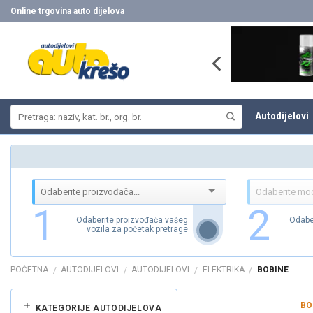
Skip
Online trgovina auto dijelova
to
content
Pretraži:
Autodijelovi
1
2
Odaberite proizvođača vašeg
Odabe
vozila za početak pretrage
POČETNA
AUTODIJELOVI
AUTODIJELOVI
ELEKTRIKA
BOBINE
/
/
/
/
BO
KATEGORIJE AUTODIJELOVA