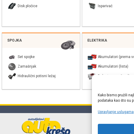
Disk pločice
Isparivač
SPOJKA
ELEKTRIKA
Set spojke
Akumulatori (prema vo
Zamašnjak
Akumulatori (lista)
Hidraulični potisni ležaj
Balast xenon žarulje
Kako bismo pružili naj
podataka kao što su po
Upravljanje uslugama
Online web
proizvođača r