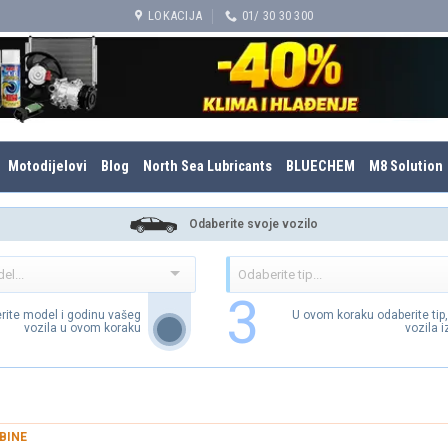
LOKACIJA
01/ 30 30 300
Motodijelovi
Blog
North Sea Lubricants
BLUECHEM
M8 Solution
Odaberite svoje vozilo
3
rite model i godinu vašeg
U ovom koraku odaberite tip
vozila u ovom koraku
vozila 
BINE