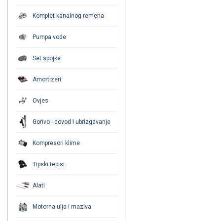
Komplet kanalnog remena
Pumpa vode
Set spojke
Amortizeri
Ovjes
Gorivo - dovod i ubrizgavanje
Kompresori klime
Tipski tepisi
Alati
Motorna ulja i maziva