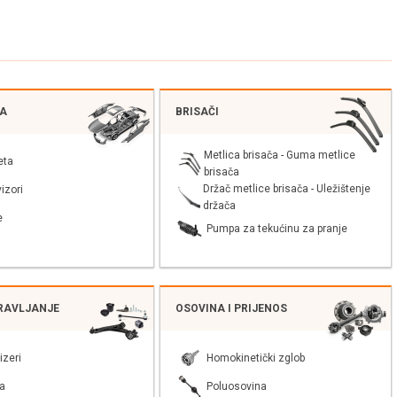
JA
BRISAČI
Metlica brisača - Guma metlice
eta
brisača
Držač metlice brisača - Uležištenje
izori
držača
e
Pumpa za tekućinu za pranje
PRAVLJANJE
OSOVINA I PRIJENOS
izeri
Homokinetički zglob
a
Poluosovina