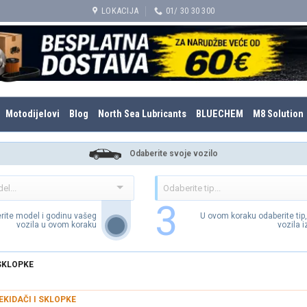
LOKACIJA
01/ 30 30 300
Motodijelovi
Blog
North Sea Lubricants
BLUECHEM
M8 Solution
Odaberite svoje vozilo
3
rite model i godinu vašeg
U ovom koraku odaberite tip
vozila u ovom koraku
vozila 
 SKLOPKE
EKIDAČI I SKLOPKE