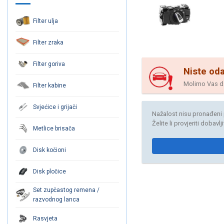
Filter ulja
Filter zraka
Filter goriva
Niste oda
Molimo Vas da 
Filter kabine
Svjećice i grijači
Nažalost nisu pronađeni 
Želite li provjeriti dobavl
Metlice brisača
Disk kočioni
Disk pločice
Set zupčastog remena /
razvodnog lanca
Rasvjeta