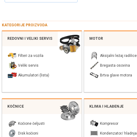
KATEGORIJE PROIZVODA
REDOVNI I VELIKI SERVIS
MOTOR
Filteri za vozila
Aksijalni ležaj radilice
Veliki servis
Bregasta osovina
Akumulatori (lista)
Brtva glave motora
KOČNICE
KLIMA I HLAĐENJE
Kočione čeljusti
Kompresor
Disk kočioni
Kondenzator/ hladnja