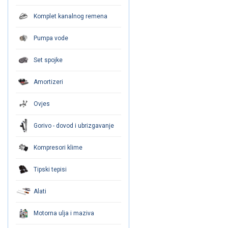
Komplet kanalnog remena
Pumpa vode
Set spojke
Amortizeri
Ovjes
Gorivo - dovod i ubrizgavanje
Kompresori klime
Tipski tepisi
Alati
Motorna ulja i maziva