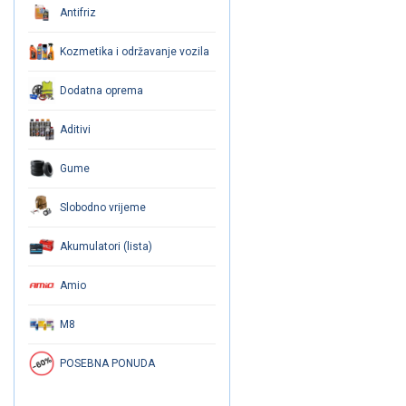
Antifriz
Kozmetika i održavanje vozila
Dodatna oprema
Aditivi
Gume
Slobodno vrijeme
Akumulatori (lista)
Amio
M8
POSEBNA PONUDA