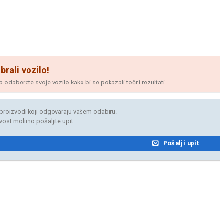
brali vozilo!
odaberete svoje vozilo kako bi se pokazali točni rezultati
proizvodi koji odgovaraju vašem odabiru.
jivost molimo pošaljite upit.
Pošalji upit