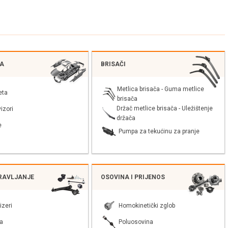
JA
BRISAČI
Metlica brisača - Guma metlice
eta
brisača
Držač metlice brisača - Uležištenje
izori
držača
e
Pumpa za tekućinu za pranje
PRAVLJANJE
OSOVINA I PRIJENOS
izeri
Homokinetički zglob
a
Poluosovina