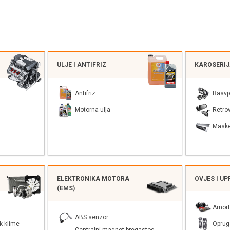
ULJE I ANTIFRIZ
KAROSERI
Antifriz
Rasvj
Motorna ulja
Retrov
Mask
ELEKTRONIKA MOTORA
OVJES I U
(EMS)
Amort
ABS senzor
k klime
Oprug