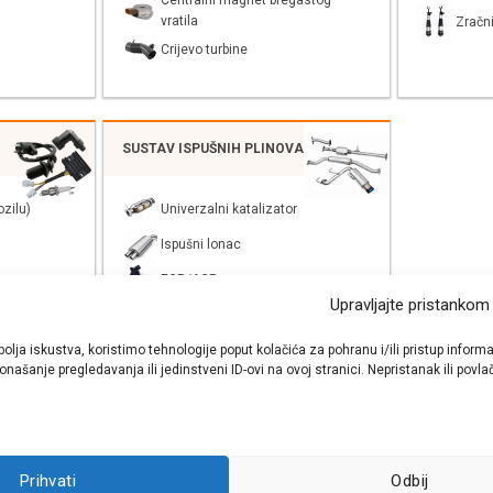
Centralni magnet bregastog
vratila
Zračni
Crijevo turbine
SUSTAV ISPUŠNIH PLINOVA
zilu)
Univerzalni katalizator
Ispušni lonac
EGR/AGR
Upravljajte pristankom
bolja iskustva, koristimo tehnologije poput kolačića za pohranu i/ili pristup inf
našanje pregledavanja ili jedinstveni ID-ovi na ovoj stranici. Nepristanak ili pov
shop autodijelova
- Auto Krešo - preko 200 svjetski poznatih i prizna
Prihvati
Odbij
ezervnih dijelova za sve vrste i tipove osobnih i lakih teretnih vozila.