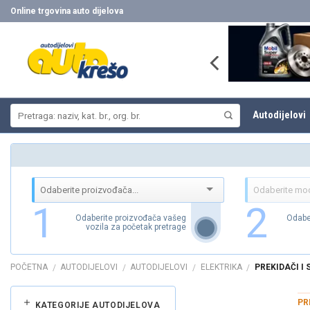
Skip
Online trgovina auto dijelova
to
content
Pretraži:
Autodijelovi
1
2
Odaberite proizvođača vašeg
Odabe
vozila za početak pretrage
POČETNA
AUTODIJELOVI
AUTODIJELOVI
ELEKTRIKA
PREKIDAČI I
/
/
/
/
PR
KATEGORIJE AUTODIJELOVA