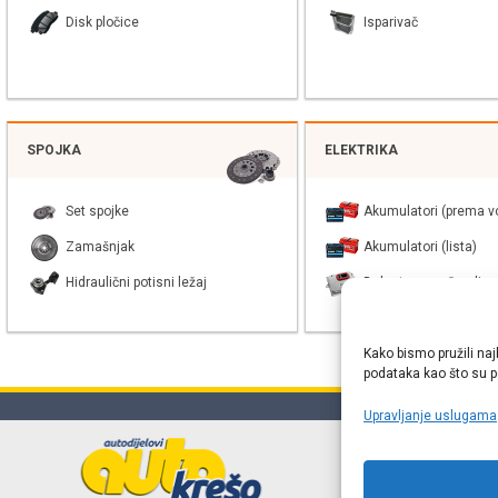
Disk pločice
Isparivač
SPOJKA
ELEKTRIKA
Set spojke
Akumulatori (prema vo
Zamašnjak
Akumulatori (lista)
Hidraulični potisni ležaj
Balast xenon žarulje
Kako bismo pružili naj
podataka kao što su po
Upravljanje uslugama
Online web
proizvođača r