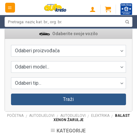
Skip
to
content
Pretraži:
Odaberite svoje vozilo
Odaberi proizvođača
Odaberi model...
Odaberi tip...
Traži
POČETNA
AUTODIJELOVI
AUTODIJELOVI
ELEKTRIKA
BALAST
/
/
/
/
XENON ŽARULJE
KATEGORIJE