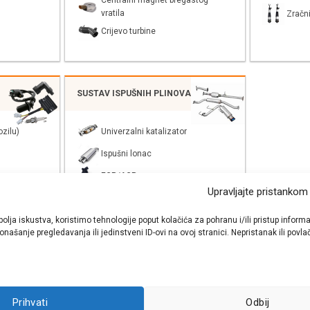
Centralni magnet bregastog
vratila
Zračni
Crijevo turbine
SUSTAV ISPUŠNIH PLINOVA
zilu)
Univerzalni katalizator
Ispušni lonac
EGR/AGR
Upravljajte pristankom
bolja iskustva, koristimo tehnologije poput kolačića za pohranu i/ili pristup inf
našanje pregledavanja ili jedinstveni ID-ovi na ovoj stranici. Nepristanak ili pov
shop autodijelova
- Auto Krešo - preko 200 svjetski poznatih i prizna
Prihvati
Odbij
ezervnih dijelova za sve vrste i tipove osobnih i lakih teretnih vozila.