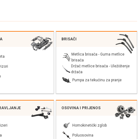
JA
BRISAČI
Metlica brisača - Guma metlice
eta
brisača
Držač metlice brisača - Uležištenje
izori
držača
e
Pumpa za tekućinu za pranje
PRAVLJANJE
OSOVINA I PRIJENOS
izeri
Homokinetički zglob
a
Poluosovina