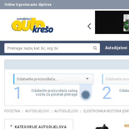
Skip
Online trgovina auto dijelova
to
content
Pretraži:
Autodijelovi
1
2
Odaberite proizvođača vašeg
Odabe
vozila za početak pretrage
POČETNA
AUTODIJELOVI
AUTODIJELOVI
ELEKTRONIKA MOTORA (EM
/
/
/
SE
KATEGORIJE AUTODIJELOVA