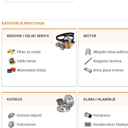
KATEGORIJE PROIZVODA
REDOVNI I VELIKI SERVIS
MOTOR
Filteri za vozila
Aksijalni ležaj radilice
Veliki servis
Bregasta osovina
Akumulatori (lista)
Brtva glave motora
KOČNICE
KLIMA I HLAĐENJE
Kočione čeljusti
Kompresor
Disk kočioni
Kondenzator/ hladnja