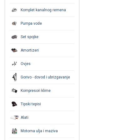
Komplet kanalnog remena
Pumpa vode
Set spojke
Amortizeri
Ovjes
Gorivo - dovod i ubrizgavanje
Kompresori klime
Tipski tepisi
Alati
Motorna ulja i maziva