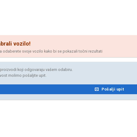
brali vozilo!
odaberete svoje vozilo kako bi se pokazali točni rezultati
proizvodi koji odgovaraju vašem odabiru.
jivost molimo pošaljite upit.
Pošalji upit