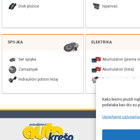
Disk pločice
Isparivač
SPOJKA
ELEKTRIKA
Set spojke
Akumulatori (prema vo
Zamašnjak
Akumulatori (lista)
Hidraulični potisni ležaj
Balast xenon žarulje
Kako bismo pružili naj
podataka kao što su po
Upravljanje uslugama
Online web
proizvođača r