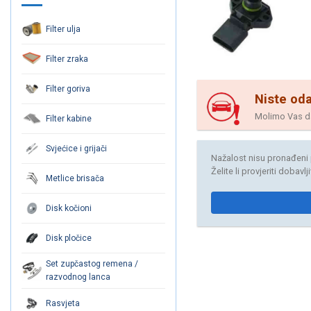
Filter ulja
Filter zraka
Filter goriva
Niste oda
Molimo Vas da 
Filter kabine
Svjećice i grijači
Nažalost nisu pronađeni 
Želite li provjeriti dobavl
Metlice brisača
Disk kočioni
Disk pločice
Set zupčastog remena /
razvodnog lanca
Rasvjeta