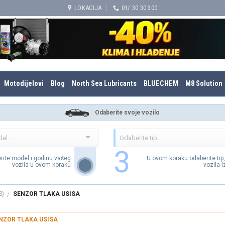
LOKACIJA
01/ 30 30 300
Motodijelovi
Blog
North Sea Lubricants
BLUECHEM
M8 Solution
Odaberite svoje vozilo
3
rite model i godinu vašeg
U ovom koraku odaberite tip
vozila u ovom koraku
vozila 
S)
SENZOR TLAKA USISA
/
NZOR TLAKA USISA