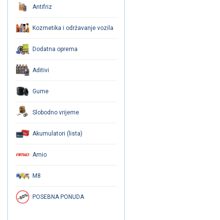
Antifriz
Kozmetika i održavanje vozila
Dodatna oprema
Aditivi
Gume
Slobodno vrijeme
Akumulatori (lista)
Amio
M8
POSEBNA PONUDA