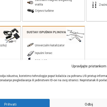
Centralni magnet bregastog
vratila
Zračni
Crijevo turbine
SUSTAV ISPUŠNIH PLINOVA
zilu)
Univerzalni katalizator
Ispušni lonac
EGR/AGR
Upravljajte pristankom
bolja iskustva, koristimo tehnologije poput kolačića za pohranu i/ili pristup inf
našanje pregledavanja ili jedinstveni ID-ovi na ovoj stranici. Nepristanak ili pov
shop autodijelova
- Auto Krešo - preko 200 svjetski poznatih i prizna
Prihvati
Odbij
ezervnih dijelova za sve vrste i tipove osobnih i lakih teretnih vozila.