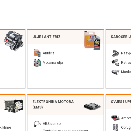
ULJE I ANTIFRIZ
KAROSERI
Antifriz
Rasvj
Motorna ulja
Retrov
Mask
ELEKTRONIKA MOTORA
OVJES I U
(EMS)
Amort
ABS senzor
k klime
Oprug