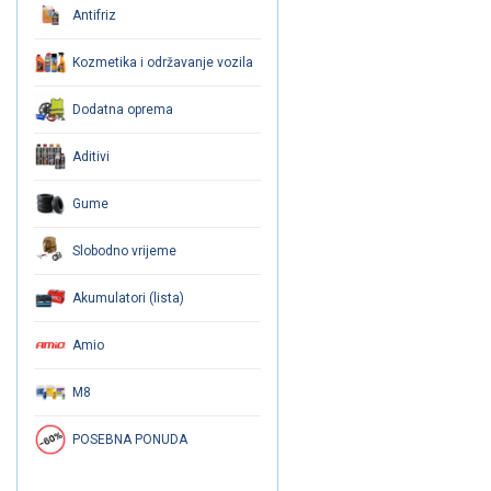
Antifriz
Kozmetika i održavanje vozila
Dodatna oprema
Aditivi
Gume
Slobodno vrijeme
Akumulatori (lista)
Amio
M8
POSEBNA PONUDA