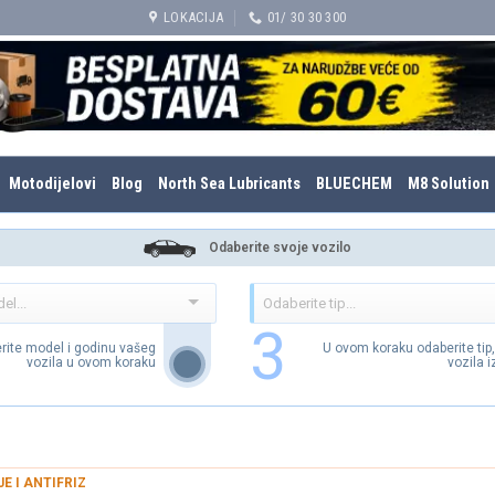
LOKACIJA
01/ 30 30 300
Motodijelovi
Blog
North Sea Lubricants
BLUECHEM
M8 Solution
Odaberite svoje vozilo
3
rite model i godinu vašeg
U ovom koraku odaberite tip
vozila u ovom koraku
vozila 
JE I ANTIFRIZ