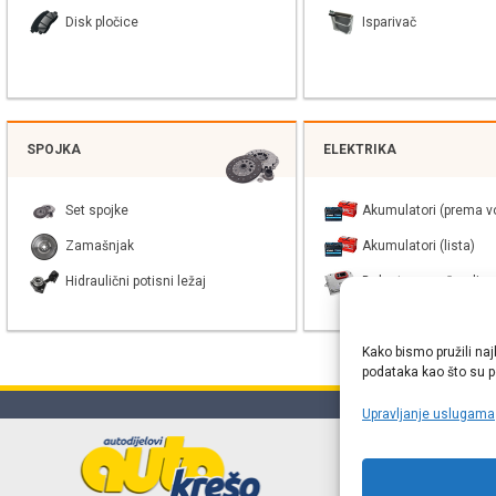
Disk pločice
Isparivač
SPOJKA
ELEKTRIKA
Set spojke
Akumulatori (prema vo
Zamašnjak
Akumulatori (lista)
Hidraulični potisni ležaj
Balast xenon žarulje
Kako bismo pružili naj
podataka kao što su po
Upravljanje uslugama
Online web
proizvođača r