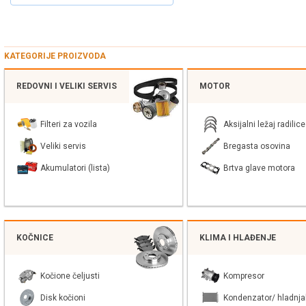
KATEGORIJE PROIZVODA
REDOVNI I VELIKI SERVIS
MOTOR
Filteri za vozila
Aksijalni ležaj radilice
Veliki servis
Bregasta osovina
Akumulatori (lista)
Brtva glave motora
KOČNICE
KLIMA I HLAĐENJE
Kočione čeljusti
Kompresor
Disk kočioni
Kondenzator/ hladnja