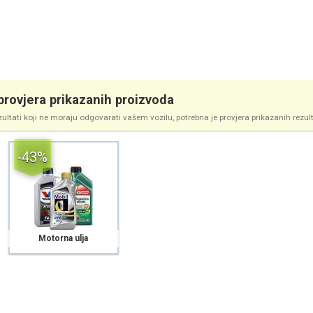
rovjera prikazanih proizvoda
zultati koji ne moraju odgovarati vašem vozilu, potrebna je provjera prikazanih rezul
-43%
Motorna ulja