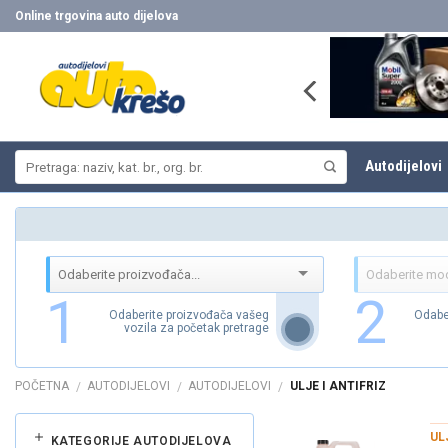
Skip
Online trgovina auto dijelova
to
content
Pretraži:
Autodijelovi
1
2
Odaberite proizvođača vašeg
Odabe
vozila za početak pretrage
POČETNA
AUTODIJELOVI
AUTODIJELOVI
ULJE I ANTIFRIZ
/
/
/
UL
KATEGORIJE AUTODIJELOVA