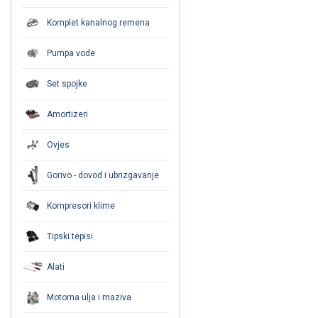
Komplet kanalnog remena
Pumpa vode
Set spojke
Amortizeri
Ovjes
Gorivo - dovod i ubrizgavanje
Kompresori klime
Tipski tepisi
Alati
Motorna ulja i maziva