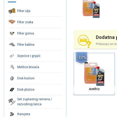
Filter ulja
Filter zraka
Filter goriva
Dodatna p
Prikazuju se re
Filter kabine
Svjećice i grijači
-33%
Metlice brisača
Disk kočioni
Antifriz
Disk pločice
Set zupčastog remena /
razvodnog lanca
Rasvjeta