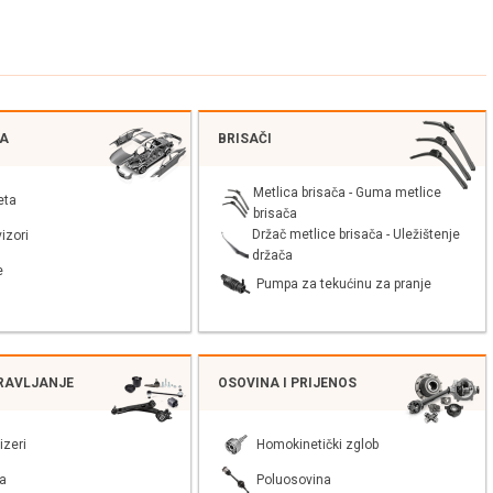
JA
BRISAČI
Metlica brisača - Guma metlice
eta
brisača
Držač metlice brisača - Uležištenje
izori
držača
e
Pumpa za tekućinu za pranje
PRAVLJANJE
OSOVINA I PRIJENOS
izeri
Homokinetički zglob
a
Poluosovina