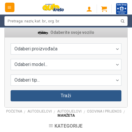
Skip
to
content
Pretraži:
Odaberite svoje vozilo
Odaberi proizvođača
Odaberi model...
Odaberi tip...
Traži
POČETNA
AUTODIJELOVI
AUTODIJELOVI
OSOVINA I PRIJENOS
/
/
/
/
MANŽETA
KATEGORIJE