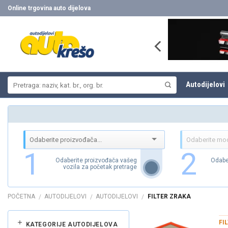
Skip
Online trgovina auto dijelova
to
content
Pretraži:
Autodijelovi
1
2
Odaberite proizvođača vašeg
Odabe
vozila za početak pretrage
POČETNA
AUTODIJELOVI
AUTODIJELOVI
FILTER ZRAKA
/
/
/
FI
KATEGORIJE AUTODIJELOVA