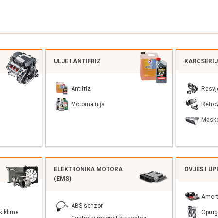
ULJE I ANTIFRIZ
KAROSERI
Antifriz
Rasvj
Motorna ulja
Retrov
Mask
ELEKTRONIKA MOTORA
OVJES I U
(EMS)
Amort
ABS senzor
k klime
Oprug