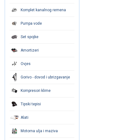
Komplet kanalnog remena
Pumpa vode
Set spojke
Amortizeri
Ovjes
Gorivo - dovod i ubrizgavanje
Kompresori klime
Tipski tepisi
Alati
Motorna ulja i maziva