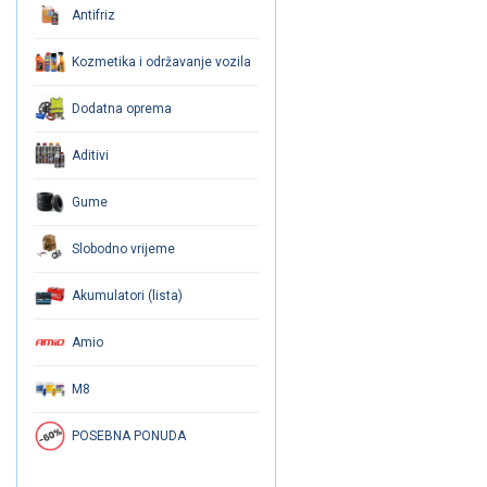
Antifriz
Kozmetika i održavanje vozila
Dodatna oprema
Aditivi
Gume
Slobodno vrijeme
Akumulatori (lista)
Amio
M8
POSEBNA PONUDA