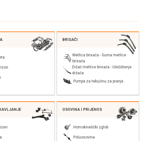
JA
BRISAČI
Metlica brisača - Guma metlice
eta
brisača
Držač metlice brisača - Uležištenje
izori
držača
e
Pumpa za tekućinu za pranje
PRAVLJANJE
OSOVINA I PRIJENOS
izeri
Homokinetički zglob
a
Poluosovina