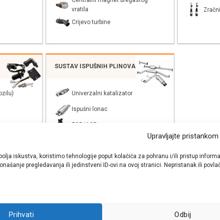
Centralni magnet bregastog
vratila
Zračni
Crijevo turbine
SUSTAV ISPUŠNIH PLINOVA
zilu)
Univerzalni katalizator
Ispušni lonac
EGR/AGR
Upravljajte pristankom
bolja iskustva, koristimo tehnologije poput kolačića za pohranu i/ili pristup inf
našanje pregledavanja ili jedinstveni ID-ovi na ovoj stranici. Nepristanak ili pov
shop autodijelova
- Auto Krešo - preko 200 svjetski poznatih i prizna
Prihvati
Odbij
ezervnih dijelova za sve vrste i tipove osobnih i lakih teretnih vozila.