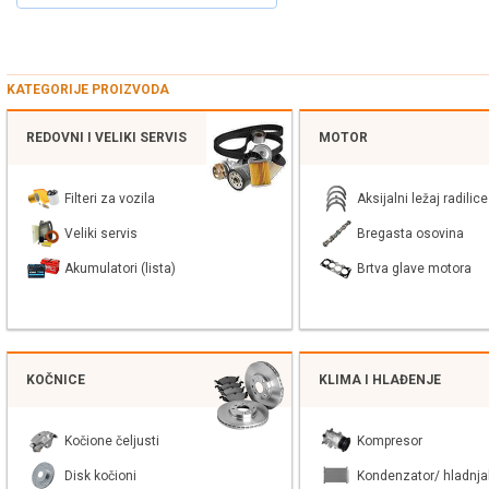
KATEGORIJE PROIZVODA
REDOVNI I VELIKI SERVIS
MOTOR
Filteri za vozila
Aksijalni ležaj radilice
Veliki servis
Bregasta osovina
Akumulatori (lista)
Brtva glave motora
KOČNICE
KLIMA I HLAĐENJE
Kočione čeljusti
Kompresor
Disk kočioni
Kondenzator/ hladnja