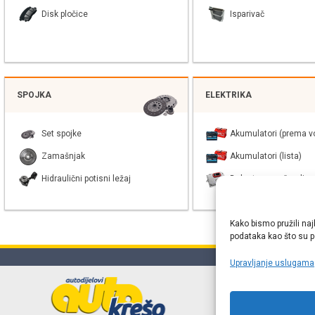
Disk pločice
Isparivač
SPOJKA
ELEKTRIKA
Set spojke
Akumulatori (prema vo
Zamašnjak
Akumulatori (lista)
Hidraulični potisni ležaj
Balast xenon žarulje
Kako bismo pružili naj
podataka kao što su po
Upravljanje uslugama
Online web
proizvođača r