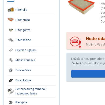
Mot
(ci
Filter ulja
ser
kva
Filter zraka
Dod
Filter goriva
Niste oda
Filter kabine
Molimo Vas da 
Svjećice i grijači
Nažalost nisu pronađeni 
Metlice brisača
Želite li provjeriti dobavl
Disk kočioni
Disk pločice
Set zupčastog remena /
razvodnog lanca
Rasvjeta