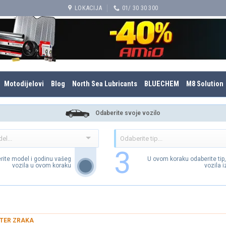
LOKACIJA
01/ 30 30 300
Motodijelovi
Blog
North Sea Lubricants
BLUECHEM
M8 Solution
Odaberite svoje vozilo
3
rite model i godinu vašeg
U ovom koraku odaberite tip
vozila u ovom koraku
vozila 
LTER ZRAKA