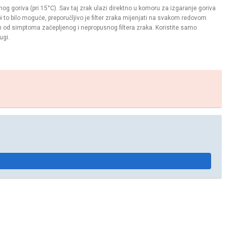
nog goriva (pri 15°C). Sav taj zrak ulazi direktno u komoru za izgaranje goriva
 bi to bilo moguće, preporučljivo je filter zraka mijenjati na svakom redovom
 od simptoma začepljenog i nepropusnog filtera zraka. Koristite samo
ugi.