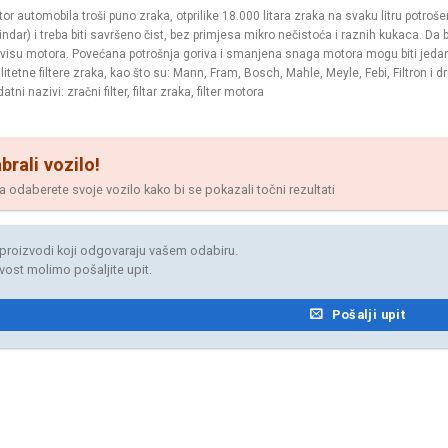
or automobila troši puno zraka, otprilike 18.000 litara zraka na svaku litru potroše
lindar) i treba biti savršeno čist, bez primjesa mikro nečistoća i raznih kukaca. Da
visu motora. Povećana potrošnja goriva i smanjena snaga motora mogu biti jedan
litetne filtere zraka, kao što su: Mann, Fram, Bosch, Mahle, Meyle, Febi, Filtron i dr
atni nazivi: zračni filter, filtar zraka, filter motora
brali vozilo!
odaberete svoje vozilo kako bi se pokazali točni rezultati
proizvodi koji odgovaraju vašem odabiru.
jivost molimo pošaljite upit.
Pošalji upit